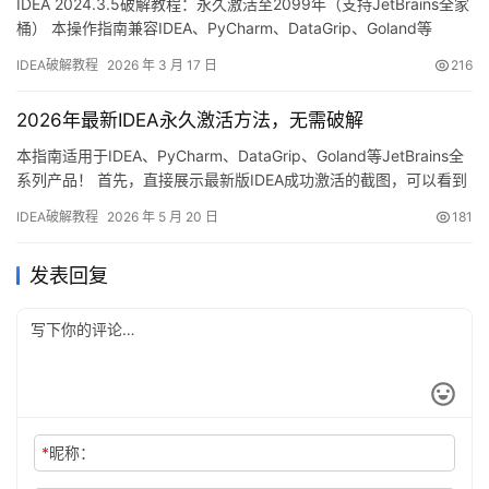
IDEA 2024.3.5破解教程：永久激活至2099年（支持JetBrains全家
桶） 本操作指南兼容IDEA、PyCharm、DataGrip、Goland等
JetBrains系列开发工具！ 话不多说，先展示最新版IDEA破解成功的
IDEA破解教程
2026 年 3 月 17 日
216
界面截图，如下图所示，可以看到许可证有效期已延续至2099年，
相当给力！ 接下来，我将通过图文结合的方式，逐步演示如何将
2026年最新IDEA永久激活方法，无需破解
ID…
本指南适用于IDEA、PyCharm、DataGrip、Goland等JetBrains全
系列产品！ 首先，直接展示最新版IDEA成功激活的截图，可以看到
软件已顺利破解至2099年，体验无忧！ 接下来，我将通过详细的图
IDEA破解教程
2026 年 5 月 20 日
181
文步骤，手把手教你如何将IDEA激活至2099年。 此方法同样适用
于之前的旧版本，无论你使用何种操作系统或软件版本，这里都已
发表回复
为你准备妥当。 永…
*
昵称：