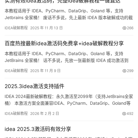
实测有效idea激活码，完整idea破解教程一键直达
本教程适用于 IDEA、PyCharm、DataGrip、Goland 等，支持
Jetbrains 全家桶！ 废话不多说，先上最新 IDEA 版本破解成功的截
图，如下，可以看到已经成功破解到 2099 年辣，舒服！ 接下来，
IDEA破解教程
2025 年 11 月 13 日
266
我就将通过图文的方式，来详细讲解如何激活 IDEA 至 2099 年。当
然这个激活方法，同样适用于之前的旧版本！ 不管你是什么操作系
百度热搜最新idea激活码免费拿+idea破解教程分享
统…
本教程适用于 IDEA、PyCharm、DataGrip、Goland 等，支持
JetBrains 全家桶！ 话不多说，先放一张最新版 IDEA 成功激活到
2099 年的截图镇楼，爽到飞起！ 接下来，我将用图文一步步带你
IDEA破解教程
2025 年 11 月 9 日
299
把 IDEA 激活到 2099 年，并且旧版本同样适用！ 无论你用的是
Windows、macOS 还是 Linux，我都把资源打包好了…
2025.3idea激活支持插件
IDEA 2024最新破解教程：永久激活至2099年（支持JetBrains全家
桶） 本激活方案全面兼容IDEA、PyCharm、DataGrip、Goland等
JetBrains全系列开发工具！ 先展示最新版IDEA破解成功的实际效
IDEA破解教程
2026 年 2 月 2 日
492
果，如下图所示，许可证有效期已成功延续至2099年，非常稳定！
接下来将通过完整的图文流程，手把手教你如何将IDEA激活到20…
idea 2025.3激活码有效分享