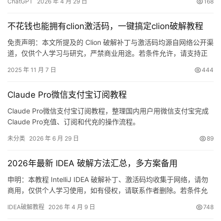
ChatGPT
2026 年 4 月 29 日
168
月续费还得重新摸一遍流程。先把开通顺序理顺，反而更省时间。
如果你已经确定近期会高频使用，优先走一条步骤清楚、支付稳
不花钱也能拥有clion激活码，一键搞定clion破解教程
定、后续续费也方便复用的路径，通常会比临时拼凑教程省心…
免责声明：本文所提及的 Clion 破解补丁与激活码均源自网络公开渠
道，仅供个人学习与研究，严禁商业用途。若条件允许，请支持正
版，购买官方授权！ 废话少说，先上图：Clion 2025.2.1 已顺利激
2025 年 11 月 7 日
444
活至 2099 年，爽到飞起！ 下面用图文方式，手把手带你完成最新
版 Clion 的激活流程。 前期准备 注意：若你曾尝试过其他破解补丁
Claude Pro微信支付宝订阅教程
但未成功，建议先卸载旧…
Claude Pro微信支付宝订阅教程，整理国内用户用微信支付宝完成
Claude Pro充值、订阅和代充的操作流程。
未分类
2026 年 6 月 29 日
89
2026年最新 IDEA 破解方法汇总，多方案备用
申明：本教程 IntelliJ IDEA 破解补丁、激活码均收集于网络，请勿
商用，仅供个人学习使用，如有侵权，请联系作者删除。若条件允
许，希望大家购买正版 ！ IDEA是 JetBrains 推出的开发编辑器，功
IDEA破解教程
2026 年 4 月 9 日
748
能强大，适用于 Windows、Mac 和 Linux 系统。本文将详细介绍如