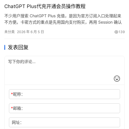
何通过破解补丁实现永久激活，解锁所有高级功能。 不管你是什么
ChatGPT Plus代充开通会员操作教程
版本、什么…
不少用户搜索 ChatGPT Plus 充值，是因为官方订阅入口处理起来
不方便。卡密方式的重点是先用国内支付购买，再用 Session 确认
当前账号。 整个过程不需要共享账号，重点是卡密和账号信息核
未分类
2026 年 6 月 5 日
139
对。
发表回复
*
昵称：
*
邮箱：
网址：