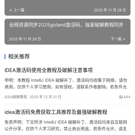
上一篇
2025 年 11 月 28 日
全网资源同步2025goland激活码，独家破解教程同步
2025 年 11 月 28 日
下一篇
相关推荐
IDEA激活码使用全教程及破解注意事项
申明：本教程 IntelliJ IDEA 破解补丁、激活码均收集于网络，请勿
商用，仅供个人学习使用，如有侵权，请联系作者删除。若条件允
许，希望大家购买正版 ！ IDEA是 JetBrains 推出的开发编辑器，功
IDEA破解教程
2025 年 12 月 21 日
444
能强大，适用于 Windows、Mac 和 Linux 系统。本文将详细介绍如
何通过破解补丁实现永久激活，解锁所有高级功能。 不管你是什么
idea激活码免费获取工具推荐及最强破解教程
版本、什么…
免责声明：下文所涉 IntelliJ IDEA 破解补丁、激活码均来自互联网
公开分享，仅供个人学习研究，禁止商业用途。若条件允许，请支