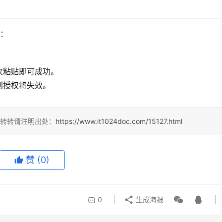
口：
次粘贴即可成功。
则授权将失效。
，转转请注明出处：
https://www.it1024doc.com/15127.html
赞
(0)
0
生成海报