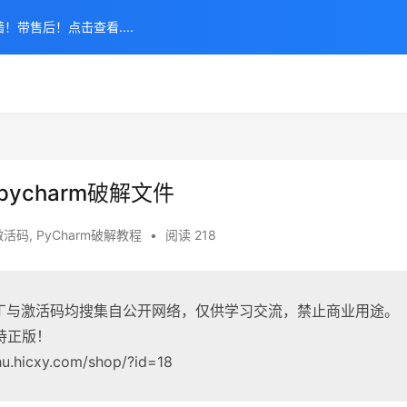
！带售后！点击查看....
ycharm破解文件
m激活码
,
PyCharm破解教程
•
阅读 218
解补丁与激活码均搜集自公开网络，仅供学习交流，禁止商业用途。
持正版！
hicxy.com/shop/?id=18