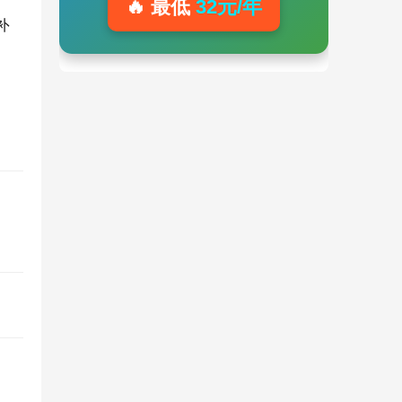
🔥 最低
32元/年
解补