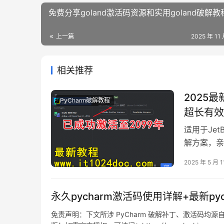
免费分享goland激活码资源和实用goland破解教
上一篇
2025 年 11
相关推荐
2025最
PyCharm破解教程
超长有效
适用于JetB
解方案，亲
效期直接拉
2025 年 5 月 1
教你激活Py
持：- Win
永久pycharm激活码使用详解+最新py
免责声明：下文所涉 PyCharm 破解补丁、激活码