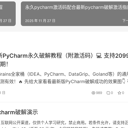
程
永久pycharm激活码配合最新pycharm破解激活指
 月 27 日
2025 年 11 月 27 日
下
新PyCharm永久破解教程（附激活码）💻 支持209
期！
rains全家桶（IDEA、PyCharm、DataGrip、Goland等）的
测有效！🔥 先给大家看看最新版PyCharm破解成功的效果图👇 
到2099年，简直不要太爽！ 下面将用最详细的图文教程，手把
1 日
989
0
0
Charm到2099年✨ 这个方法同样适用于旧版本哦~ ✅ 全平台
dows系统- M…
charm破解演示
均源自互联网公开渠道，仅供个人学习研究，禁止商用。若条件允许，请支持