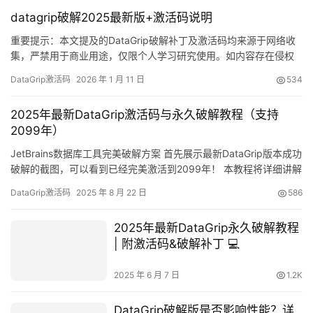
datagrip破解2025最新版+激活码说明
重要提示：本文提及的DataGrip破解补丁及激活码均来源于网络收
集，严禁用于商业用途，仅限个人学习研究使用。如内容存在侵权
问题，请联系本人删除。经济条件允许的情况下，强烈建议支持正
DataGrip激活码
2026 年 1 月 11 日
534
版软件！ 话不多说，首先展示DataGrip 2025.2.1版本破解成功的实
测截图。如下图所示，许可证有效期至2099年，效果非常理想！ 接
2025年最新DataGrip激活码与永久破解教程（支持
下来将通过图文详解的方式，分享最新版…
2099年）
JetBrains数据库工具完美破解方案 首先展示最新DataGrip版本成功
破解的截图，可以看到已经完美激活到2099年！ 本教程将详细讲解
如何永久激活DataGrip至2099年，此方法同样适用于旧版本！ 支
DataGrip激活码
2025 年 8 月 22 日
586
持Windows/Mac/Linux全平台 兼容所有DataGrip版本 100%激活成
功率保证 第一步：获取DataGrip安装包 已安装用户可跳…
2025年最新DataGrip永久破解教程
| 附激活码&破解补丁 💻
2025 年 6 月 7 日
1.2K
DataGrip破解版是否影响性能？详