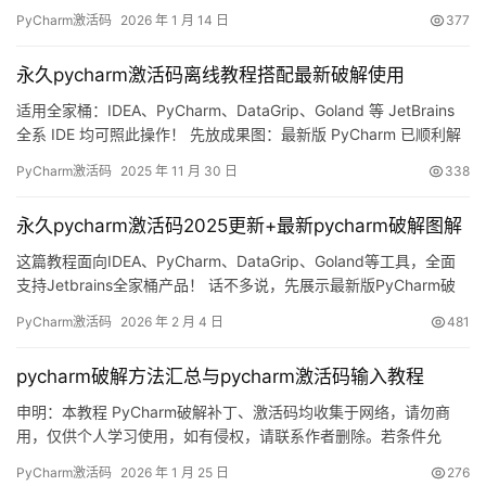
功的界面截图，可以看到授权有效期至2099年，非常给力！ 接下
PyCharm激活码
2026 年 1 月 14 日
377
来，我将通过图文详解的方式，手把手教你如何将PyCharm激活至
2099年。当然，这个激活方案同样兼容历史旧版本！ 无论你的操作
永久pycharm激活码离线教程搭配最新破解使用
系统是Windo…
适用全家桶：IDEA、PyCharm、DataGrip、Goland 等 JetBrains
全系 IDE 均可照此操作！ 先放成果图：最新版 PyCharm 已顺利解
锁到 2099 年，稳！ 下面用图文方式手把手演示，把 PyCharm 激
PyCharm激活码
2025 年 11 月 30 日
338
活到 2099 年。老版本同样适用，无论 Windows / macOS /
Linux，成功率 100%。 嫌折腾？…
永久pycharm激活码2025更新+最新pycharm破解图解
这篇教程面向IDEA、PyCharm、DataGrip、Goland等工具，全面
支持Jetbrains全家桶产品！ 话不多说，先展示最新版PyCharm破
解成功的截图，如下所示，可以看到已经顺利激活到2099年了，非
PyCharm激活码
2026 年 2 月 4 日
481
常给力！ 接下来，我将通过图文结合的方式，详细演示如何将
PyCharm激活至2099年。 当然，这个激活方案同样适用于历史旧
pycharm破解方法汇总与pycharm激活码输入教程
版本！ 无论您使用的…
申明：本教程 PyCharm破解补丁、激活码均收集于网络，请勿商
用，仅供个人学习使用，如有侵权，请联系作者删除。若条件允
许，希望大家购买正版 ！ PyCharm是 JetBrains 推出的开发编辑
PyCharm激活码
2026 年 1 月 25 日
276
器，功能强大，适用于 Windows、Mac 和 Linux 系统。本文将详细