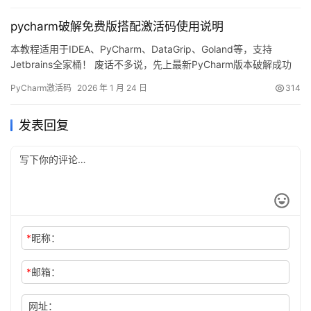
介绍如何通过破解补丁实现永久激活，解锁所有高级功能。 不管你
pycharm破解免费版搭配激活码使用说明
是什么版本、什么操作系统…
本教程适用于IDEA、PyCharm、DataGrip、Goland等，支持
Jetbrains全家桶！ 废话不多说，先上最新PyCharm版本破解成功
的截图，如下，可以看到已经成功破解到 2099 年辣，舒服！ 接下
PyCharm激活码
2026 年 1 月 24 日
314
来，我就将通过图文的方式, 来详细讲解如何激活 PyCharm至
2099 年。 当然这个激活方法，同样适用于之前的旧版本！ 无论你
发表回复
是Windo…
*
昵称：
*
邮箱：
网址：