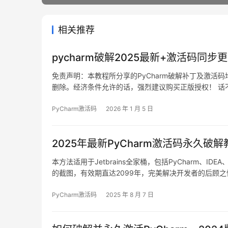
相关推荐
pycharm破解2025最新+激活码同步
免责声明：本教程所分享的PyCharm破解补丁及激
删除。经济条件允许的话，强烈建议购买正版授权！ 话不多说
图，可以看到授权有效期已激活至2099年，相当给力！
PyCharm激活码
2026 年 1 月 5 日
2025年最新PyCharm激活码永久破
本方法适用于Jetbrains全家桶，包括PyCharm、IDE
的截图，有效期直达2099年，完美解决开发者的后顾之忧
年。 这个方法不仅适用于最新版本，之前的旧版本也同样
PyCharm激活码
2025 年 8 月 7 日