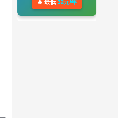
🔥 最低
32元/年