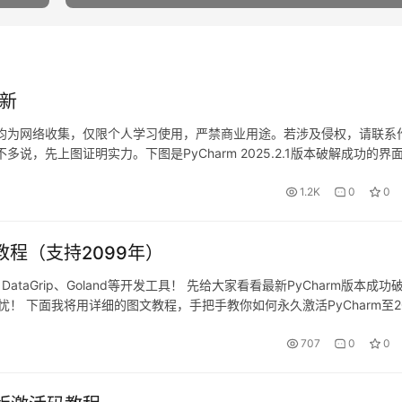
更新
活码均为网络收集，仅限个人学习使用，严禁商业用途。若涉及侵权，请联系
，先上图证明实力。下图是PyCharm 2025.2.1版本破解成功的界
 接下来将通过图文详解的方式，手把手教你破解最新版Py…
1.2K
0
0
解教程（支持2099年）
A、DataGrip、Goland等开发工具！ 先给大家看看最新PyCharm版本成功
！ 下面我将用详细的图文教程，手把手教你如何永久激活PyCharm至2
有效！ 跨平台支持：Wi…
707
0
0