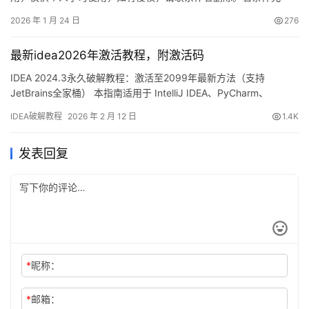
许，希望大家购买正版 ！ 废话不多说，先上 GoLand2025.2.1 版本
2026 年 1 月 24 日
276
破解成功的截图，如下图，可以看到已经成功破解到 2099 年辣，
舒服的很！ 接下来就给大家通过图文的方式分享一下如何破解最新
最新idea2026年激活教程，附激活码
的GoLand。 准备工作 注意：如果你…
IDEA 2024.3永久破解教程：激活至2099年最新方法（支持
JetBrains全家桶） 本指南适用于 IntelliJ IDEA、PyCharm、
DataGrip、GoLand 等 JetBrains 全系列开发工具！ 话不多说，先
IDEA破解教程
2026 年 2 月 12 日
1.4K
展示最新版 IDEA 破解成功的界面截图，如下图所示，可以看到许可
证有效期已成功续期至 2099 年，非常稳定！ 接下来，…
发表回复
*
昵称：
*
邮箱：