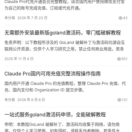
Claude Pro代充开通会员完整教程，适合国内用户使用微信支付宝
为自己的账号完成充值、订阅或代充开通。
未分类
2026 年 7 月 23 日
43
无需额外安装最新版goland激活码，零门槛破解教程
免责声明：以下教程所涉及的 GoLand 破解补丁与激活码均源自互
联网公开资源，仅供个人学习研究之用，禁止任何商业用途。若条
件允许，请支持正版！ 先放一张实测截图：GoLand 2025.2.1 已成
2025 年 11 月 6 日
501
功激活至 2099 年，爽到飞起！ 下面用图文方式，手把手带你完成
最新版 GoLand 的激活流程。 前期准备 ⚠️ 若你之前尝试过其他补
Claude Pro国内可用充值完整流程操作指南
丁却失败，建议彻底卸载…
国内用户开通 Claude Pro 的充值教程，整理 Claude Pro 充值、代
充、国内支付和 Organization ID 提交步骤。
未分类
2026 年 6 月 8 日
131
一站式服务goland激活码申领，全能破解教程
申明：本教程GoLand 破解补丁、激活码均收集于网络，请勿商
用，仅供个人学习使用，如有侵权，请联系作者删除。若条件允