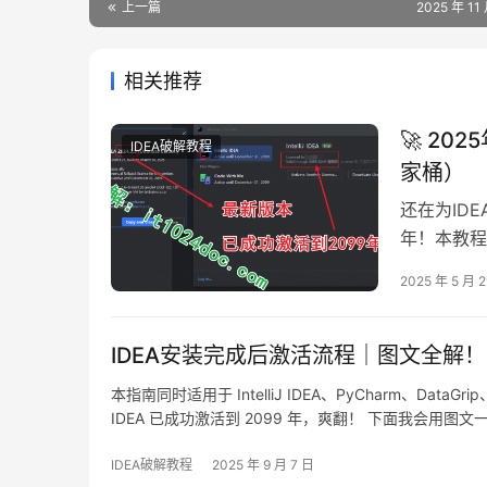
上一篇
2025 年 11
相关推荐
🚀 20
IDEA破解教程
家桶）
还在为ID
年！本教程适用
有产品，Wi
2025 年 5 月 
这爽快的20
了IDEA，
IDEA安装完成后激活流程｜图文全解！
本指南同时适用于 IntelliJ IDEA、PyCharm、Data
IDEA 已成功激活到 2099 年，爽翻！ 下面我会用图文
给你安排得明明白白。 获取 IDEA 安装包 如果已…
IDEA破解教程
2025 年 9 月 7 日