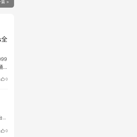
一篇
s全
99
家桶所
看看
0
好
台都
0