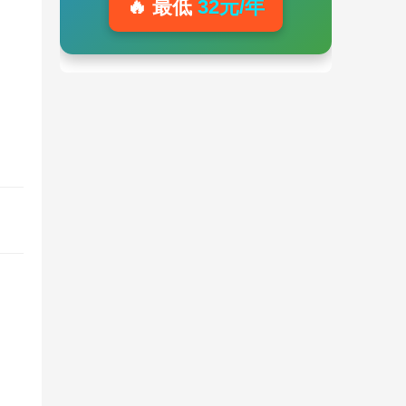
🔥 最低
32元/年