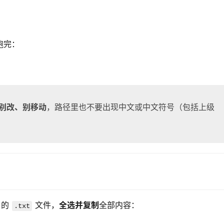
跑完：
别改、别移动
，路径里也不要出现中文或中文符号（包括上级
的 
 文件，
全选并复制
全部内容：
.txt