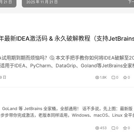
 月 21 日
2025 年 11 月 21 日
下
25年最新IDEA激活码 & 永久破解教程（支持JetBrain
EA试用期到期而烦恼吗？🤔 本文手把手教你如何将IDEA破解至20
于IDEA、PyCharm、DataGrip、Goland等JetBrains全
ndows/Mac/Linux全系统通用！💪 先上成功破解的效果图，
29 日
1.8K
0
0
99年有效期！🎉 📥 第一步：下载IDEA安装包 如果你已经安装
可以直…
Grip、GoLand 等 JetBrains 全家桶，全部通用！ 话不多说，先上图：最新版
一步步带你完成激活，老版本同样适用，Windows、macOS、Linux 全平
453
0
0