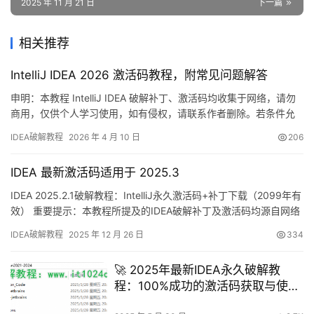
2025 年 11 月 21 日
下一篇
相关推荐
IntelliJ IDEA 2026 激活码教程，附常见问题解答
申明：本教程 IntelliJ IDEA 破解补丁、激活码均收集于网络，请勿
商用，仅供个人学习使用，如有侵权，请联系作者删除。若条件允
许，希望大家购买正版 ！ 废话不多说，先上 IDEA 2025.2.1 版本破
IDEA破解教程
2026 年 4 月 10 日
206
解成功的截图，如下图，可以看到已经成功破解到 2099 年辣，舒
服的很！ 接下来就给大家通过图文的方式分享一下如何破解最新的
IDEA 最新激活码适用于 2025.3
IDEA。 如果觉得破解…
IDEA 2025.2.1破解教程：IntelliJ永久激活码+补丁下载（2099年有
效） 重要提示：本教程所提及的IDEA破解补丁及激活码均源自网络
收集，仅限个人学习研究使用，严禁商业用途。如因使用本教程内
IDEA破解教程
2025 年 12 月 26 日
334
容产生任何法律问题，需自行承担责任。建议经济条件允许的用户
支持正版软件！ 话不多说，先展示IDEA 2025.2.1版本破解成功的界
🚀 2025年最新IDEA永久破解教
面截图，可以看到授权…
程：100%成功的激活码获取与使用
指南 🚀