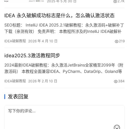
2025 年 5 月 30 日
2.7K
IDEA 永久破解成功标志是什么，怎么确认激活状态
SEO标题： IntelliJ IDEA 2025.2.1破解教程：永久激活码+破解补丁
下载（亲测有效） 免责声明： 本教程所涉及的IntelliJ IDEA破解补
丁与激活码均来源于网络收集，仅限个人学习研究使用，严禁用于
IDEA破解教程
2026 年 4 月 10 日
219
商业用途。若涉及侵权问题，请联系作者删除。条件允许的情况
下，强烈建议购买官方正版授权！ 话不多说，先展示IntelliJ IDEA
idea2025.3激活教程同步
202…
2024最新IDEA破解教程：永久激活JetBrains全家桶至2099年（附
激活码） 本教程全面兼容IDEA、PyCharm、DataGrip、Goland等
Jetbrains系列开发工具！ 话不多说，先展示最新版IDEA破解成功的
IDEA破解教程
2026 年 2 月 10 日
384
界面截图，如下图所示，激活有效期至2099年，非常给力！ 接下
来，我将通过图文结合的方式，手把手教你如何将IDEA激活至
发表回复
209…