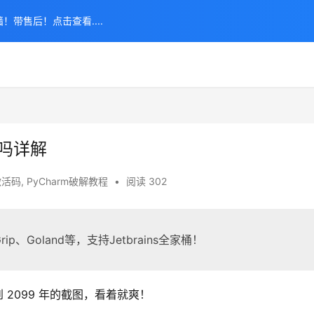
！带售后！点击查看....
用吗详解
激活码
,
PyCharm破解教程
•
阅读 302
ip、Goland等，支持Jetbrains全家桶！
到 2099 年的截图，看着就爽！