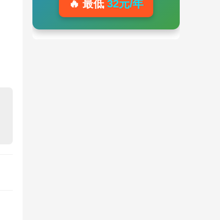
🔥 最低
32元/年