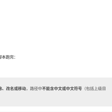
：
脚本跑完：
除、改名或移动
，路径中
不能含中文或中文符号
（包括上级目