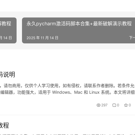
解教程
永久pycharm激活码脚本合集+最新破解演示教程
 月 14 日
2025 年 11 月 14 日
下
码说明
网络，请勿商用，仅供个人学习使用，如有侵权，请联系作者删除。若条件允
开发编辑器，功能强大，适用于 Windows、Mac 和 Linux 系统。本文将详
 不管你是什么版本、什么操作系统…
297
0
0
教程