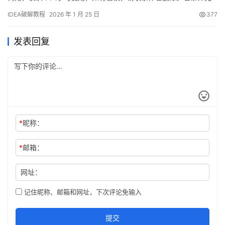
许，希望大家购买正版 ！ 废话不多说，先上 IDEA 2025.2.1 版本破
IDEA破解教程
2026 年 1 月 25 日
377
解成功的截图，如下图，可以看到已经成功破解到 2099 年辣，舒
服的很！ 接下来就给大家通过图文的方式分享一下如何破解最新的
发表回复
IDEA。 如果觉得破解…
*
昵称：
*
邮箱：
网址：
记住昵称、邮箱和网址，下次评论免输入
提交