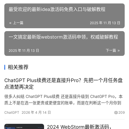
最受欢迎的最新idea激活码免费入口与破解教程
上一篇
2025 年 11 月 13 日
一文搞定最新版webstorm激活码申领，权威破解教程
2025 年 11 月 13 日
下一篇
相关推荐
ChatGPT Plus续费还是直接升Pro？先把一个月任务盘
点清楚再决定
很多人纠结 ChatGPT Plus续费 还是直接升级到 ChatGPT Pro，本
质上不是在选一张更贵或更便宜的账单，而是在判断这一个月你到
底把 AI 用在了哪些任务上。如果你只是偶尔提问、查资料、润色几
ChatGPT
2026 年 4 月 14 日
209
段文字，Plus 往往已经够用；但如果你最近明显在拿它连续写方
案、反复改稿、长时间做研究整理，升级判断就不能只看月费，而
2024 WebStorm最新激活码，
要看中断、返工和时间损失。 如果你…