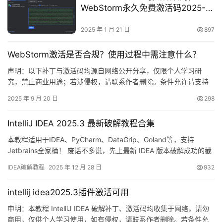
WebStorm永久免费激活码2025-
01-21 更新
2025 年 1 月 21 日
897
WebStorm激活是否合规？使用过程中需注意什么？
声明：以下补丁与激活码均源自网络公开分享，仅限个人学习研
究，禁止商业用途；若涉侵权，请联系作者删除。条件允许请支持
正版 JetBrains！ 先放一张实测截图：WebStorm 2025.2.1 已成功
2025 年 9 月 20 日
298
激活至 2099 年，效果见下图，爽翻！ 下面用图文形式带你一步步
搞定最新版 WebStorm 的激活流程。 嫌折腾？官方正版全家桶低至
IntelliJ IDEA 2025.3 最新破解教程合集
32 元/年，直接登…
本教程适用于IDEA、PyCharm、DataGrip、Goland等，支持
Jetbrains全家桶！ 废话不多说，先上最新 IDEA 版本破解成功的截
图，如下，可以看到已经成功破解到 2099 年辣，舒服！ 接下来，
IDEA破解教程
2025 年 12 月 28 日
932
我就将通过图文的方式, 来详细讲解如何激活 IDEA至 2099 年。 当
然这个激活方法，同样适用于之前的旧版本！ 不管你是什么操作系
intellij idea2025.3插件激活可用
统，什么…
申明：本教程 IntelliJ IDEA 破解补丁、激活码均收集于网络，请勿
商用，仅供个人学习使用，如有侵权，请联系作者删除。若条件允