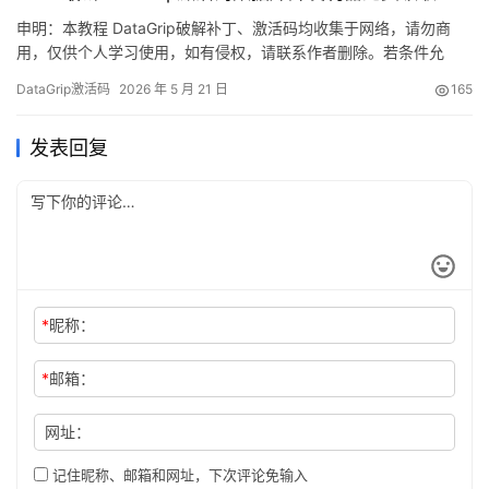
申明：本教程 DataGrip破解补丁、激活码均收集于网络，请勿商
用，仅供个人学习使用，如有侵权，请联系作者删除。若条件允
许，希望大家购买正版 ！ DataGrip是 JetBrains 推出的开发编辑
DataGrip激活码
2026 年 5 月 21 日
165
器，功能强大，适用于 Windows、Mac 和 Linux 系统。本文将详细
介绍如何通过破解补丁实现永久激活，解锁所有高级功能。 不管你
发表回复
是什么版本、什么操作…
*
昵称：
*
邮箱：
网址：
记住昵称、邮箱和网址，下次评论免输入