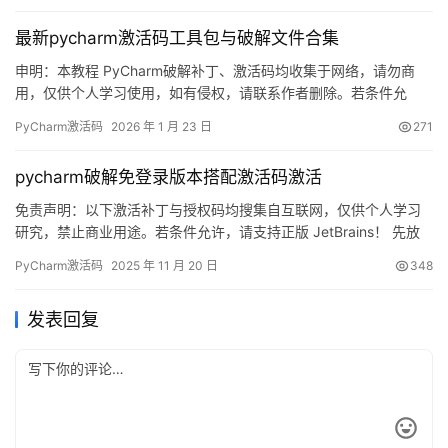
是Windows、Mac还是Linux系统，都能100%成功激活！ 第一步：
最新pycharm激活码工具包与破解文件合集
获…
申明：本教程 PyCharm破解补丁、激活码均收集于网络，请勿商
用，仅供个人学习使用，如有侵权，请联系作者删除。若条件允
许，希望大家购买正版 ！ PyCharm是 JetBrains 推出的开发编辑
PyCharm激活码
2026 年 1 月 23 日
271
器，功能强大，适用于 Windows、Mac 和 Linux 系统。本文将详细
介绍如何通过破解补丁实现永久激活，解锁所有高级功能。 不管你
pycharm破解免登录版本搭配激活码激活
是什么版本、什么操作系统…
免责声明：以下激活补丁与授权码均搜集自互联网，仅供个人学习
研究，禁止商业用途。若条件允许，请支持正版 JetBrains！ 先放
一张图镇楼：Pycharm 2025.2.1 已顺利激活到 2099 年，爽翻！
PyCharm激活码
2025 年 11 月 20 日
348
下面用图文手把手教你搞定最新版 Pycharm 的永久激活。 嫌折
腾？官方正版全家桶账号低至 32 元/年，直接登录即用：
发表回复
https://panghu…