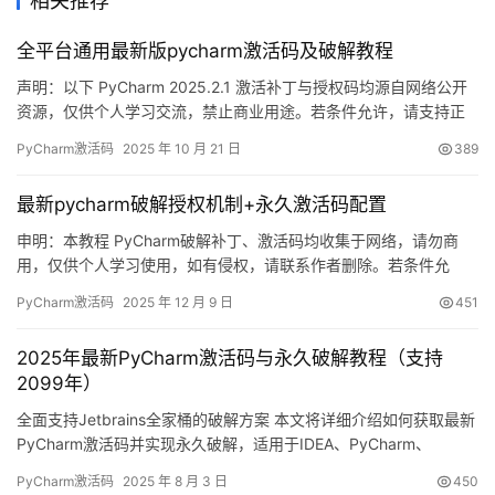
相关推荐
全平台通用最新版pycharm激活码及破解教程
声明：以下 PyCharm 2025.2.1 激活补丁与授权码均源自网络公开
资源，仅供个人学习交流，禁止商业用途。若条件允许，请支持正
版！ 先放一张成功激活到 2099 年的截图镇楼，真香预警！ 下面用
PyCharm激活码
2025 年 10 月 21 日
389
图文手把手带你完成最新版 PyCharm 的激活流程。 嫌折腾？官方
正版全家桶低至 32 元/年，直接登录即用：
最新pycharm破解授权机制+永久激活码配置
https://panghu.hicxy.co…
申明：本教程 PyCharm破解补丁、激活码均收集于网络，请勿商
用，仅供个人学习使用，如有侵权，请联系作者删除。若条件允
许，希望大家购买正版 ！ PyCharm是 JetBrains 推出的开发编辑
PyCharm激活码
2025 年 12 月 9 日
451
器，功能强大，适用于 Windows、Mac 和 Linux 系统。本文将详细
介绍如何通过破解补丁实现永久激活，解锁所有高级功能。 不管你
2025年最新PyCharm激活码与永久破解教程（支持
是什么版本、什么操作系统…
2099年）
全面支持Jetbrains全家桶的破解方案 本文将详细介绍如何获取最新
PyCharm激活码并实现永久破解，适用于IDEA、PyCharm、
DataGrip、Goland等Jetbrains系列产品。先看成功破解至2099年
PyCharm激活码
2025 年 8 月 3 日
450
的效果图： 下面将分步骤指导您完成整个激活过程，无论您使用的