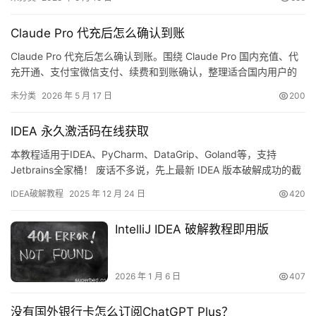
2024, 22(13): 39-41.[2] 李晖. 采用Java实现网络爬虫的关键技术
[J]. 信息技术应用, 2024, 32(3):…
Claude Pro 代充后怎么确认到账
Claude Pro 代充后怎么确认到账。围绕 Claude Pro 国内充值、代
充开通、支付宝微信支付、续费和到账确认，整理适合国内用户的
处理思路。
未分类
2026 年 5 月 17 日
200
IDEA 永久激活码在线获取
本教程适用于IDEA、PyCharm、DataGrip、Goland等，支持
Jetbrains全家桶！ 废话不多说，先上最新 IDEA 版本破解成功的截
图，如下，可以看到已经成功破解到 2099 年辣，舒服！ 接下来，
IDEA破解教程
2025 年 12 月 24 日
420
我就将通过图文的方式, 来详细讲解如何激活 IDEA至 2099 年。 当
然这个激活方法，同样适用于之前的旧版本！ 不管你是什么操作系
IntelliJ IDEA 破解教程即用版
统，什么…
2026 年 1 月 6 日
407
没有国外银行卡怎么订阅ChatGPT Plus？