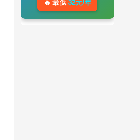
🔥 最低
32元/年