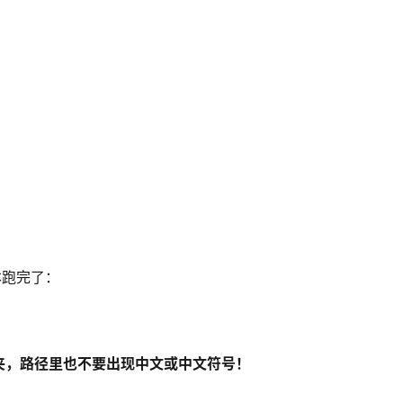
：
脚本跑完了：
夹，路径里也不要出现中文或中文符号！