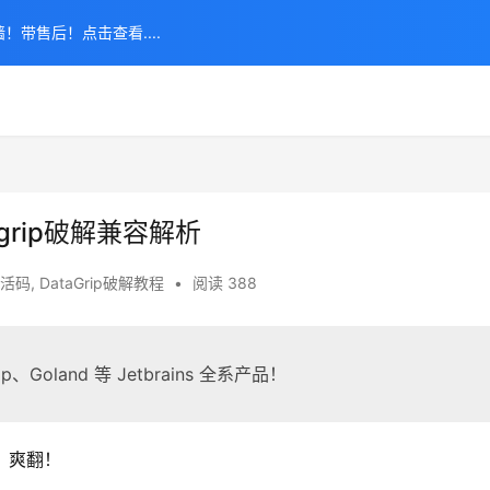
！带售后！点击查看....
agrip破解兼容解析
p激活码
,
DataGrip破解教程
•
阅读 388
p、Goland 等 Jetbrains 全系产品！
，爽翻！