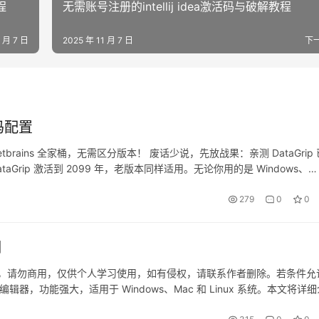
程
无需账号注册的intellij idea激活码与破解教程
1 月 7 日
2025 年 11 月 7 日
下
码配置
等 Jetbrains 全家桶，无需区分版本！ 废话少说，先放战果：亲测 DataGrip
aGrip 激活到 2099 年，老版本同样适用。无论你用的是 Windows、
279
0
0
明
于网络，请勿商用，仅供个人学习使用，如有侵权，请联系作者删除。若条件允
的开发编辑器，功能强大，适用于 Windows、Mac 和 Linux 系统。本文将详
如果觉得破解麻烦，可以购买…