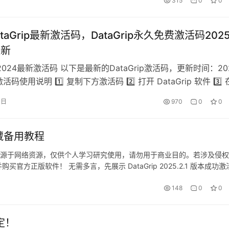
315
0
0
DataGrip最新激活码，DataGrip永久免费激活码2025
更新
ip 2024最新激活码 以下是最新的DataGrip激活码，更新时间：20
 激活码使用说明 1️⃣ 复制下方激活码 2️⃣ 打开 DataGrip 软件 3️⃣
lp -> Register 4️⃣ 选择 Activation Code 5️⃣ 粘贴激活码
 日
970
0
0
 ⚠️ 必看！必看！ 🔥 …
收藏备用教程
活码均来源于网络资源，仅供个人学习研究使用，请勿用于商业目的。若涉及侵
正版软件！ 无需多言，先展示 DataGrip 2025.2.1 版本成功激
 2099 年，使用体验非常顺畅！ 接下来，…
148
0
0
定！