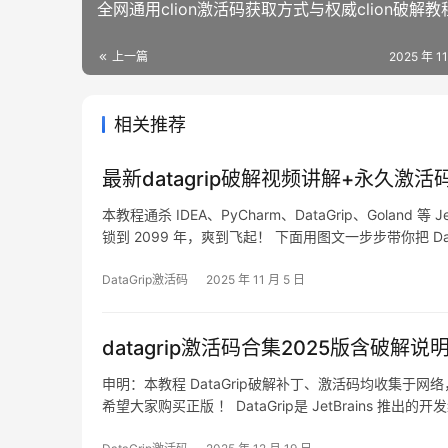
全网通用clion激活码获取方式与权威clion破解教
上一篇
2025 年 1
相关推荐
最新datagrip破解视频讲解+永久激活
本教程通杀 IDEA、PyCharm、DataGrip、Goland 
锁到 2099 年，爽到飞起！ 下面用图文一步步带你把 Dat
macOS 还是 Linux，我都把资源打包好了，照…
DataGrip激活码
2025 年 11 月 5 日
datagrip激活码合集2025版含破解说
申明：本教程 DataGrip破解补丁、激活码均收集
希望大家购买正版 ！ DataGrip是 JetBrains 推出
如何通过破解补丁实现永久激活，解锁所有高级功能。 