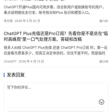
ChatGPT开通Plus国内可用步骤，适合新用户或刚换账号的用户，
重点说明微信支付宝、账号核对和Plus 标识和模型入口。
未分类
2026 年 5 月 20 日
180
ChatGPT Plus充值还是Pro订阅？先看你是不是总在“临
时高峰周”里一口气处理方案、答疑和改稿
很多人纠结 ChatGPT Plus充值 还是 ChatGPT Pro订阅 时，第一反
应是看月费差多少，但真正决定体验的，往往不是平时，而是临时
高峰周：方案突然要重写，客户问题集中涌来，旧资料得补成新版
ChatGPT
2026 年 4 月 15 日
268
本，自己还要把会议纪要、答疑口径和执行清单一起收好。对国内
用户来说，Plus订阅 和 Pro订阅 的差别，放在这种一周内任务密度
发表回复
暴涨的阶段判断，通常更准确。 …