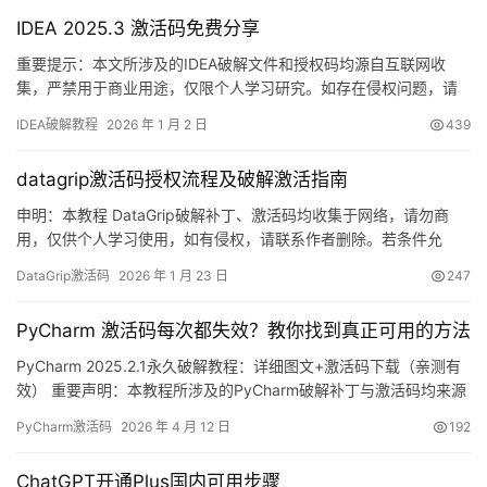
IDEA 2025.3 激活码免费分享
重要提示：本文所涉及的IDEA破解文件和授权码均源自互联网收
集，严禁用于商业用途，仅限个人学习研究。如存在侵权问题，请
联系本人删除。经济状况允许的话，强烈建议支持官方正版！ 话不
IDEA破解教程
2026 年 1 月 2 日
439
多说，先展示IDEA 2025.2.1版本破解成功的界面截图，如图所示，
授权有效期已至2099年，使用起来相当畅快！ 若您觉得破解过程过
datagrip激活码授权流程及破解激活指南
于繁琐，也可选择购买官方正版账号，支持JetB…
申明：本教程 DataGrip破解补丁、激活码均收集于网络，请勿商
用，仅供个人学习使用，如有侵权，请联系作者删除。若条件允
许，希望大家购买正版 ！ DataGrip是 JetBrains 推出的开发编辑
DataGrip激活码
2026 年 1 月 23 日
247
器，功能强大，适用于 Windows、Mac 和 Linux 系统。本文将详细
介绍如何通过破解补丁实现永久激活，解锁所有高级功能。 如果觉
PyCharm 激活码每次都失效？教你找到真正可用的方法
得破解麻烦，可以购买…
PyCharm 2025.2.1永久破解教程：详细图文+激活码下载（亲测有
效） 重要声明：本教程所涉及的PyCharm破解补丁与激活码均来源
于网络收集，仅限个人学习研究使用，严禁用于商业用途。若资源
PyCharm激活码
2026 年 4 月 12 日
192
存在侵权问题，请联系笔者删除。经济条件允许的情况下，强烈建
议购买官方正版授权！ 话不多说，先奉上PyCharm 2025.2.1版本破
ChatGPT开通Plus国内可用步骤
解成功的实测截图。如下图所示…