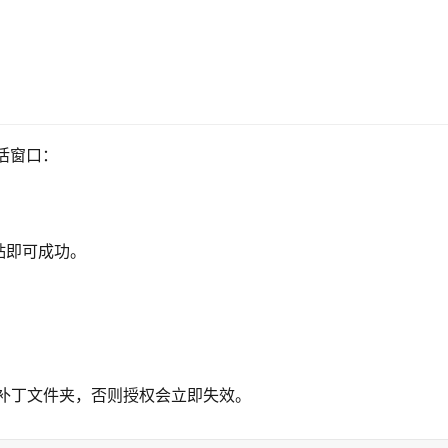
激活窗口：
贴即可成功。
解补丁文件夹，否则授权会立即失效。