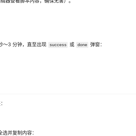
编辑器查看脚本内容，确保无害）。
 秒～3 分钟，直至出现 
 或 
 弹窗：
success
done
夹：
全选并复制内容：