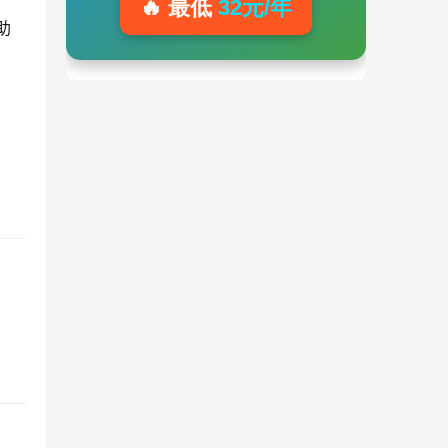
🔥 最低
32元/年
助