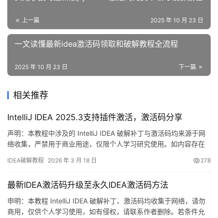
上一篇
2025 年 10 月 23 日
一文读懂最新idea激活码领取和破解教程全流程
2025 年 10 月 23 日
下一篇
相关推荐
IntelliJ IDEA 2025.3支持插件激活，激活码分享
声明：本教程中涉及的 IntelliJ IDEA 破解补丁与激活码均来源于网
络收集，严禁用于商业用途，仅限个人学习研究使用。如内容存在
侵权问题，请联系本人删除。经济条件允许的话，强烈建议支持正
IDEA破解教程
2026 年 3 月 18 日
278
版软件！ 话不多说，先展示 IDEA 2025.2.1 版本破解成功的截图。
如下图所示，激活有效期至 2099 年，非常给力！ 接下来就通过图
最新IDEA激活码升级至永久IDEA激活码方法
文详解的方式，分享最新版 …
申明：本教程 IntelliJ IDEA 破解补丁、激活码均收集于网络，请勿
商用，仅供个人学习使用，如有侵权，请联系作者删除。若条件允