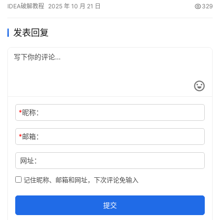
IDEA 是 JetBrains 出品的跨平台 IDE，支持 Windows、macOS 与
IDEA破解教程
2025 年 10 月 21 日
329
Linux。下文将手把手教你利用破解补丁完成永久激活，解锁全部高
级特性。 无论你使用哪个版本、哪种系统，都为你准备好了对应资
发表回复
源。…
*
昵称：
*
邮箱：
网址：
记住昵称、邮箱和网址，下次评论免输入
提交