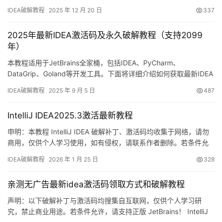
许，希望大家购买正版 ！ IDEA是 JetBrains 推出的开发编辑器，功
IDEA破解教程
2025 年 12 月 20 日
337
能强大，适用于 Windows、Mac 和 Linux 系统。本文将详细介绍如
何通过破解补丁实现永久激活，解锁所有高级功能。 不管你是什么
2025年最新IDEA激活码及永久破解教程（支持2099
版本、什么…
年）
本教程适用于JetBrains全家桶，包括IDEA、PyCharm、
DataGrip、Goland等开发工具。下面将详细介绍如何获取最新IDEA
激活码并实现永久破解。 破解效果展示 首先展示最新IDEA版本破解
IDEA破解教程
2025 年 9 月 5 日
487
成功的截图，可以看到已成功破解至2099年！ 准备工作 下载IDEA
安装包 若尚未安装，请访问IDEA官网：https://www.jetbrains…
IntelliJ IDEA2025.3激活最新教程
申明：本教程 IntelliJ IDEA 破解补丁、激活码均收集于网络，请勿
商用，仅供个人学习使用，如有侵权，请联系作者删除。若条件允
许，希望大家购买正版 ！ 废话不多说，先上 IDEA 2025.2.1 版本破
IDEA破解教程
2026 年 1 月 25 日
328
解成功的截图，如下图，可以看到已经成功破解到 2099 年辣，舒
服的很！ 接下来就给大家通过图文的方式分享一下如何破解最新的
亲测无广告最新idea激活码领取方式和破解教程
IDEA。 如果觉得破解…
声明：以下破解补丁与激活码均搜集自互联网，仅供个人学习研
究，禁止商业用途。若条件允许，请支持正版 JetBrains！ IntelliJ