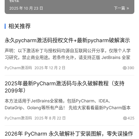
2025 年 10 月 23 日
下一篇
相关推荐
永久pycharm激活码授权文件+最新pycharm破解演示
声明：以下激活补丁与授权码均源自互联网公开分享，仅限个人学
习研究，禁止商业用途。若条件允许，请支持正版 JetBrains 全家
桶：https://panghu.hicxy.com/shop/?id=18 先放一张 PyCharm
PyCharm激活码
2025 年 12 月 2 日
390
2025.2.1 成功激活到 2099 年的截图镇楼，稳！ 下面用图文方式手
把手演示最新版 PyCharm 的完整激活流程。 前…
2025年最新PyCharm激活码与永久破解教程（支持
2099年）
本方法适用于JetBrains全家桶，包括PyCharm、IDEA、
DataGrip、Golang等所有产品！ 先给大家看看最新PyCharm版本
成功破解的截图，可以看到已经完美激活到2099年，完全不用担心
PyCharm激活码
2025 年 8 月 22 日
425
过期问题！ 下面我将用详细的图文教程，手把手教你如何将
PyCharm永久激活至2099年。 这个方法不仅适用于最新版本，对
2026年 PyCharm 永久破解补丁安装图解，零失误操作
旧版本也同样有效！ Windo…