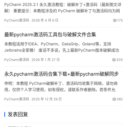
PyCharm 2025.2.1 永久激活教程：破解补丁+激活码（最新图文详
解） 重要提示：本教程涉及的 PyCharm 破解补丁与激活码均为网
络公开资源整理，仅限个人学习研究使用，严禁任何商业用途。建
PyCharm激活码
2026 年 4 月 6 日
175
议有条件的用户支持官方正版，获得完整技术支持！ 话不多说，先
上图证明实力——最新 PyCharm 2025.2.1 已成功激活至 2099
最新pycharm激活码工具包与破解文件合集
年，激活状态稳定可…
本教程适用于IDEA、PyCharm、DataGrip、Goland等，支持
Jetbrains全家桶！ 废话不多说，先上最新PyCharm版本破解成功
的截图，如下，可以看到已经成功破解到 2099 年辣，舒服！ 接下
PyCharm激活码
2026 年 1 月 27 日
305
来，我就将通过图文的方式, 来详细讲解如何激活 PyCharm至
2099 年。 当然这个激活方法，同样适用于之前的旧版本！ 无论你
永久pycharm激活码合集下载+最新pycharm破解同步
是Windo…
申明：本教程 PyCharm破解补丁、激活码均收集于网络，请勿商
用，仅供个人学习使用，如有侵权，请联系作者删除。若条件允
许，希望大家购买正版 ！ PyCharm是 JetBrains 推出的开发编辑
PyCharm激活码
2025 年 12 月 29 日
382
器，功能强大，适用于 Windows、Mac 和 Linux 系统。本文将详细
介绍如何通过破解补丁实现永久激活，解锁所有高级功能。 不管你
发表回复
是什么版本、什么操作系统…