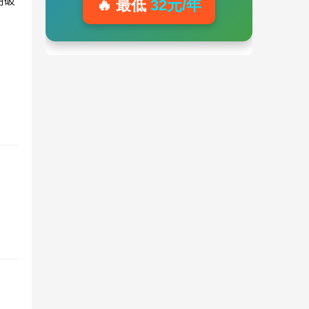
用破
🔥 最低
32元/年