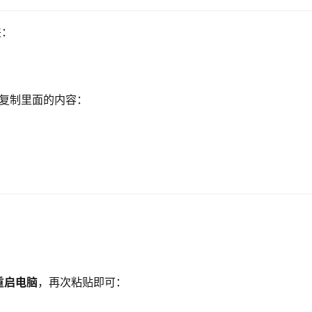
夹：
复制里面的内容：
：
重启电脑
，再次粘贴即可：