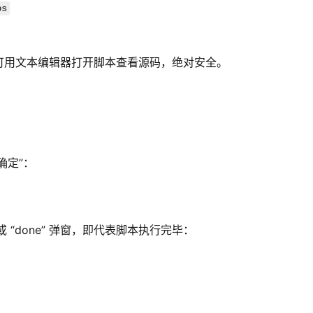
bs
可用文本编辑器打开脚本查看源码，绝对安全。
确定”：
” 或 “done” 弹窗，即代表脚本执行完毕：