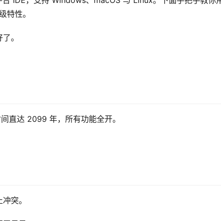
的跨平台 IDE，支持 Windows、macOS 与 Linux。下面手把手教你
高级特性。
好了。
直达 2099 年，所有功能全开。
止冲突。