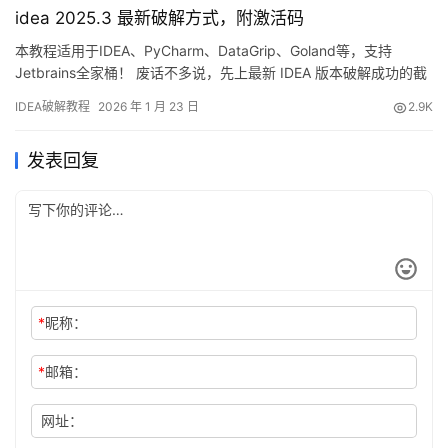
idea 2025.3 最新破解方式，附激活码
是什么版本、什么操…
本教程适用于IDEA、PyCharm、DataGrip、Goland等，支持
Jetbrains全家桶！ 废话不多说，先上最新 IDEA 版本破解成功的截
图，如下，可以看到已经成功破解到 2099 年辣，舒服！ 接下来，
IDEA破解教程
2026 年 1 月 23 日
2.9K
我就将通过图文的方式, 来详细讲解如何激活 IDEA至 2099 年。 当
然这个激活方法，同样适用于之前的旧版本！ 不管你是什么操作系
发表回复
统，什么…
*
昵称：
*
邮箱：
网址：