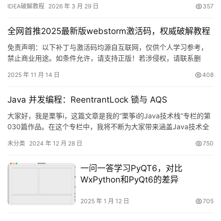
最新版IDEA破解成功的实况截图，如图所示，许可证已成功续期至
IDEA破解教程
2026 年 3 月 29 日
357
2099年，相当给力！ 接下来，我将通过图文详解的方式，手把手教
你如何将IDEA激活到2099年。当然，这套激活方案对历史旧版本同
全网首推2025最新版webstorm激活码，权威破解教程
样有效。无论您使用何种操作…
免责声明：以下补丁与激活码均源自互联网，仅供个人学习参考，
禁止商业用途。如条件允许，请支持正版！若涉侵权，请联系删
除。 先放一张 WebStorm 2025.2.1 成功激活到 2099 年的截图，
2025 年 11 月 14 日
408
爽歪歪！ 下面用图文方式手把手带你搞定最新版 WebStorm 的激活
流程。 嫌折腾？官方正版全家桶账号低至 32 元/年，直接登录即
Java 并发编程：ReentrantLock 锁与 AQS
用：https://pang…
大家好，我是栗筝i，这篇文章是我的“栗筝i的Java技术栈”专栏的第
030篇作品。在这个专栏中，我将不断为大家带来涵盖Java技术全
领域的深入内容。本专栏旨在帮助那些已经具备一定Java开发基
未分类
2024 年 12 月 28 日
750
础，并且渴望全面掌握Java技术体系以丰富自身技术储备的开发
者。同时，每篇文章都会提供丰富的代码示例和详尽的知识点总
一问一答学习PyQT6，对比
结，非常适合初学者和即将参加工作面试的求职者。当然，…
WxPython和PyQt6的差异
2025 年 1 月 12 日
705