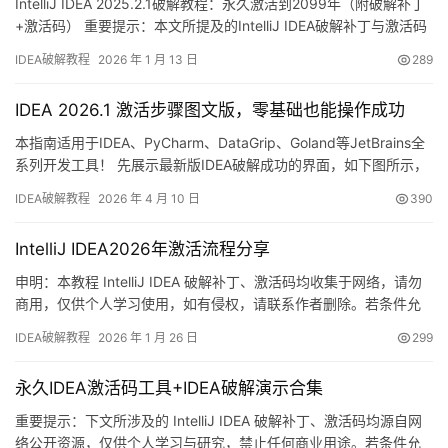
IntelliJ IDEA 2025.2.1破解教程：永久激活到2099年（附破解补丁
+激活码） 重要提示：本文所提及的IntelliJ IDEA破解补丁与激活码
均来源于网络收集，严禁用于商业用途，仅限个人学习研究使用。
IDEA破解教程
2026 年 1 月 13 日
289
如内容存在侵权问题，请联系笔者进行删除。经济允许的情况下，
强烈建议支持正版软件！ 话不多说，首先展示IDEA 2025.2.1版本破
IDEA 2026.1 激活步骤图文版，零基础也能操作成功
解成功的…
本指南适用于IDEA、PyCharm、DataGrip、Goland等JetBrains全
系列开发工具！ 先展示最新版IDEA破解成功的界面，如下图所示，
许可证有效期至2099年，非常稳定！ 接下来，我将通过图文结合的
IDEA破解教程
2026 年 4 月 10 日
390
方式，完整演示如何将IDEA激活至2099年。 此方法同样适用于以
往的所有历史版本！ 无论您使用何种操作系统，哪个软件版本，相
IntelliJ IDEA2026年激活流程分享
关资源都已为您准…
申明：本教程 IntelliJ IDEA 破解补丁、激活码均收集于网络，请勿
商用，仅供个人学习使用，如有侵权，请联系作者删除。若条件允
许，希望大家购买正版 ！ 废话不多说，先上 IDEA 2025.2.1 版本破
IDEA破解教程
2026 年 1 月 26 日
299
解成功的截图，如下图，可以看到已经成功破解到 2099 年辣，舒
服的很！ 接下来就给大家通过图文的方式分享一下如何破解最新的
永久IDEA激活码工具+IDEA破解演示合集
IDEA。 如果觉得破解…
重要提示：下文所涉及的 IntelliJ IDEA 破解补丁、激活码均源自网
络公开资源，仅供个人学习与研究，禁止任何商业用途。若条件允