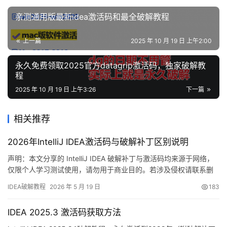
亲测通用版最新idea激活码和最全破解教程
上一篇
2025 年 10 月 19 日 上午2:00
永久免费领取2025官方datagrip激活码，独家破解教
程
2025 年 10 月 19 日 上午3:26
下一篇
相关推荐
2026年IntelliJ IDEA激活码与破解补丁区别说明
声明：本文分享的 IntelliJ IDEA 破解补丁与激活码均来源于网络，
仅限个人学习测试使用，请勿用于商业目的。若涉及侵权请联系删
除。鼓励有条件的开发者支持正版软件！ 话不多说，先展示 IDEA
IDEA破解教程
2026 年 5 月 19 日
183
2025.2.1 版本成功激活的截图。从下图可见，软件已顺利破解至
2099 年，使用体验非常顺畅！ 接下来，我将通过图文结合的方
IDEA 2025.3 激活码获取方法
式，详细讲解如何对最新版 ID…