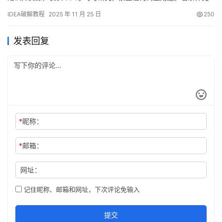
许，请支持正版！ JetBrains 出品的 IntelliJ IDEA 是一款跨平台
IDEA破解教程
2025 年 11 月 25 日
250
（Windows / macOS / Linux）全能 IDE。本指南将手把手演示如何
借助破解补丁永久激活，解锁全部高级特性。 无论你当前使…
发表回复
*
昵称：
*
邮箱：
网址：
记住昵称、邮箱和网址，下次评论免输入
提交