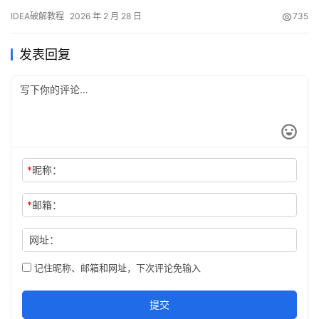
题，请联系作者删除。条件允许的话，强烈建议购买官方正版授
IDEA破解教程
2026 年 2 月 28 日
735
权！ IntelliJ IDEA是JetBrains公司推出的一款功能强大的集成开发
环境，支持Windows、Mac和Linux全平台。本文将手把手教你如何
发表回复
通过破解补丁实现…
*
昵称：
*
邮箱：
网址：
记住昵称、邮箱和网址，下次评论免输入
提交