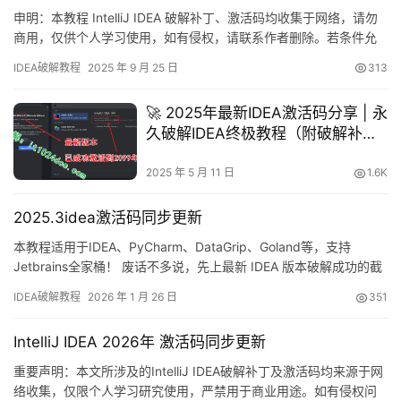
申明：本教程 IntelliJ IDEA 破解补丁、激活码均收集于网络，请勿
商用，仅供个人学习使用，如有侵权，请联系作者删除。若条件允
许，希望大家购买正版 ！ 废话不多说，先上 IDEA 2025.2.1 版本破
IDEA破解教程
2025 年 9 月 25 日
313
解成功的截图，如下图，可以看到已经成功破解到 2099 年辣，舒
服的很！ 接下来就给大家通过图文的方式分享一下如何破解最新的
🚀 2025年最新IDEA激活码分享 | 永
IDEA。 如果觉得破解…
久破解IDEA终极教程（附破解补
丁）
2025 年 5 月 11 日
1.6K
2025.3idea激活码同步更新
本教程适用于IDEA、PyCharm、DataGrip、Goland等，支持
Jetbrains全家桶！ 废话不多说，先上最新 IDEA 版本破解成功的截
图，如下，可以看到已经成功破解到 2099 年辣，舒服！ 接下来，
IDEA破解教程
2026 年 1 月 26 日
351
我就将通过图文的方式, 来详细讲解如何激活 IDEA至 2099 年。 当
然这个激活方法，同样适用于之前的旧版本！ 不管你是什么操作系
IntelliJ IDEA 2026年 激活码同步更新
统，什么…
重要声明：本文所涉及的IntelliJ IDEA破解补丁及激活码均来源于网
络收集，仅限个人学习研究使用，严禁用于商业用途。如有侵权问