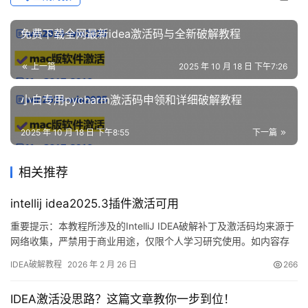
免费下载全网最新idea激活码与全新破解教程
上一篇
2025 年 10 月 18 日 下午7:26
小白专用pycharm激活码申领和详细破解教程
2025 年 10 月 18 日 下午8:55
下一篇
相关推荐
intellij idea2025.3插件激活可用
重要提示：本教程所涉及的IntelliJ IDEA破解补丁及激活码均来源于
网络收集，严禁用于商业用途，仅限个人学习研究使用。如内容存
在侵权问题，请联系作者删除。经济条件允许的情况下，强烈建议
IDEA破解教程
2026 年 2 月 26 日
266
购买官方正版授权！ 话不多说，首先展示IDEA 2025.2.1版本破解成
功的截图。如下图所示，激活状态已延续至2099年，效果非常理
IDEA激活没思路？这篇文章教你一步到位！
想！ 接下来将通过图文详解的方式，分…