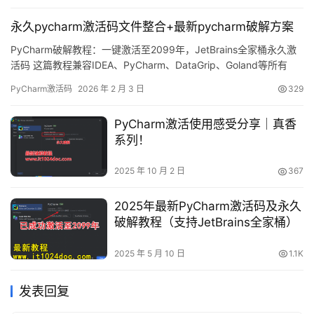
演示如何借助破解补丁实现永久激活，解锁全部高级特性。 无论系
永久pycharm激活码文件整合+最新pycharm破解方案
统与…
PyCharm破解教程：一键激活至2099年，JetBrains全家桶永久激
活码 这篇教程兼容IDEA、PyCharm、DataGrip、Goland等所有
JetBrains系列开发工具，全家桶产品全部支持！ 话不多说，先展示
PyCharm激活码
2026 年 2 月 3 日
329
最新版PyCharm破解成功的界面截图，如下图所示，可以看到软件
已经成功激活到2099年，非常给力！ 接下来，我将通过图文详解的
PyCharm激活使用感受分享｜真香
方式，…
系列！
2025 年 10 月 2 日
367
2025年最新PyCharm激活码及永久
破解教程（支持JetBrains全家桶）
2025 年 5 月 10 日
1.1K
发表回复