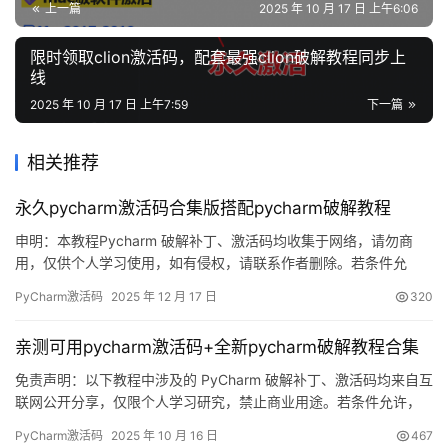
上一篇
2025 年 10 月 17 日 上午6:06
限时领取clion激活码，配套最强clion破解教程同步上
线
2025 年 10 月 17 日 上午7:59
下一篇
相关推荐
永久pycharm激活码合集版搭配pycharm破解教程
申明：本教程Pycharm 破解补丁、激活码均收集于网络，请勿商
用，仅供个人学习使用，如有侵权，请联系作者删除。若条件允
许，希望大家购买正版 ！ 废话不多说，先上 Pycharm2025.2.1 版
PyCharm激活码
2025 年 12 月 17 日
320
本破解成功的截图，如下图，可以看到已经成功破解到 2099 年
辣，舒服的很！ 接下来就给大家通过图文的方式分享一下如何破解
亲测可用pycharm激活码+全新pycharm破解教程合集
最新的Pycharm。 如果觉得破解麻烦…
免责声明：以下教程中涉及的 PyCharm 破解补丁、激活码均来自互
联网公开分享，仅限个人学习研究，禁止商业用途。若条件允许，
请支持正版！ PyCharm 是 JetBrains 出品的一款跨平台 IDE，支持
PyCharm激活码
2025 年 10 月 16 日
467
Windows、macOS 与 Linux。本文将以 2025.2 版本为例，手把手