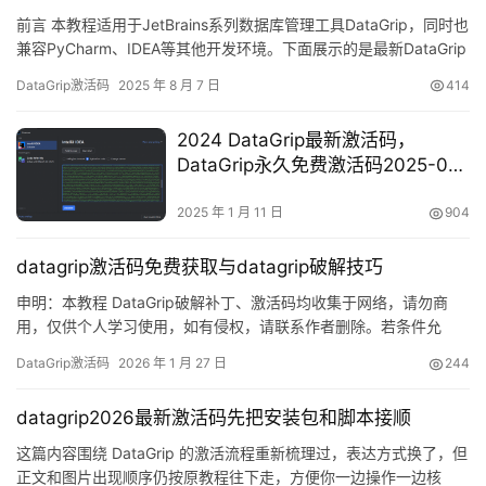
前言 本教程适用于JetBrains系列数据库管理工具DataGrip，同时也
兼容PyCharm、IDEA等其他开发环境。下面展示的是最新DataGrip
版本成功破解的截图，可以看到软件有效期已成功延长至2099年！
DataGrip激活码
2025 年 8 月 7 日
414
本文将通过详细的图文指引，一步步教你如何永久激活DataGrip至
2099年。这个方法适用于所有主流操作系统，包括Windows、Mac
2024 DataGrip最新激活码，
和Li…
DataGrip永久免费激活码2025-01-
11 更新
2025 年 1 月 11 日
904
datagrip激活码免费获取与datagrip破解技巧
申明：本教程 DataGrip破解补丁、激活码均收集于网络，请勿商
用，仅供个人学习使用，如有侵权，请联系作者删除。若条件允
许，希望大家购买正版 ！ DataGrip是 JetBrains 推出的开发编辑
DataGrip激活码
2026 年 1 月 27 日
244
器，功能强大，适用于 Windows、Mac 和 Linux 系统。本文将详细
介绍如何通过破解补丁实现永久激活，解锁所有高级功能。 如果觉
datagrip2026最新激活码先把安装包和脚本接顺
得破解麻烦，可以购买…
这篇内容围绕 DataGrip 的激活流程重新梳理过，表达方式换了，但
正文和图片出现顺序仍按原教程往下走，方便你一边操作一边核