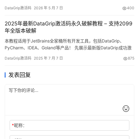
对。 如果你这次主要在找 datagrip2026最新激活码，更省事的做
DataGrip激活码
2026 年 5 月 7 日
400
法不是先急着复制文本，而是先把安装包、解压目录、脚本执行和
最后输入激活码这条顺序接顺。前面几步理顺了，后面就算哪里没
2025年最新DataGrip激活码永久破解教程 – 支持2099
衔接上，也更容易回头查清。 下面这篇 data…
年全版本破解
本教程适用于JetBrains全家桶所有开发工具，包括DataGrip、
PyCharm、IDEA、Goland等产品！ 先展示最新版DataGrip成功激
活的截图，可以看到已经完美破解到2099年，运行非常稳定！ 下面
DataGrip激活码
2025 年 7 月 7 日
875
将用详细的图文步骤，手把手教你如何永久激活DataGrip至2099
年。 这个方法不仅适用于最新版本，之前的旧版本也同样有效！ 支
发表回复
持Windo…
*
昵称：