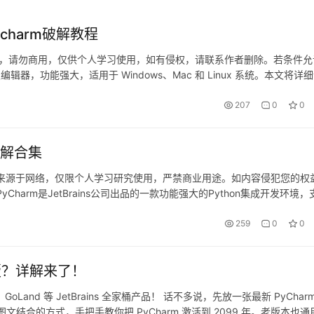
charm破解教程
网络，请勿商用，仅供个人学习使用，如有侵权，请联系作者删除。若条件允
开发编辑器，功能强大，适用于 Windows、Mac 和 Linux 系统。本文将详
 不管你是什么版本、什么操作系统…
207
0
0
破解合集
码均来源于网络，仅限个人学习研究使用，严禁商业用途。如内容侵犯您的权
arm是JetBrains公司出品的一款功能强大的Python集成开发环境，
大家详细讲解如何利用破解补丁实现PyCha…
259
0
0
版？详解来了！
rip、GoLand 等 JetBrains 全家桶产品！ 话不多说，先放一张最新 PyChar
文结合的方式，手把手教你把 PyCharm 激活到 2099 年。老版本也通