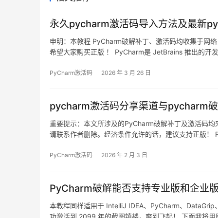
永久pycharm激活码导入方法及最新py
申明：本教程 PyCharm破解补丁、激活码均收集于
希望大家购买正版 ！ PyCharm是 JetBrains 推出的
绍如何通过破解补丁实现永久激活，解锁所有高级功能。
PyCharm激活码
2026 年 3 月 26 日
pycharm激活码分享渠道与pycharm
重要提示：本文所涉及的PyCharm破解补丁及激活
请联系作者删除。经济条件允许的话，建议支持正版！ PyCh
Windows、macOS和Linux三大平台。接下来将为
PyCharm激活码
2026 年 2 月 3 日
PyCharm破解能否支持专业版和企业
本教程同样适用于 IntelliJ IDEA、PyCharm、DataG
功激活到 2099 年的截图镇楼，爽到飞起！ 下面我将用图