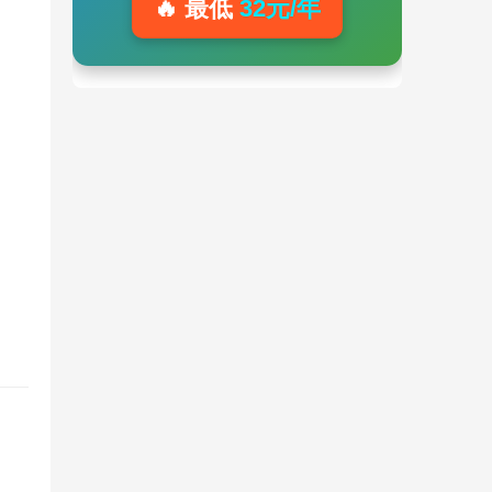
🔥 最低
32元/年