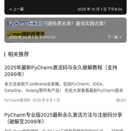
上一篇
2025 年 10 月 1 日 下午8:34
PyCharm激活如何避免黑名单？最佳实践合集！
2025 年 10 月 1 日 下午10:00
下一篇
相关推荐
2025年最新PyCharm激活码与永久破解教程（支持
2099年）
本方法适用于JetBrains全家桶，包括PyCharm、IDEA、
DataGrip、Golang等所有产品！ 先给大家看看最新PyCharm版本
成功破解的截图，可以看到已经完美激活到2099年了！ 下面我将用
PyCharm激活码
2025 年 8 月 7 日
527
详细的图文教程，手把手教你如何将PyCharm永久激活至2099年。
这个方法不仅适用于最新版本，也兼容所有旧版PyCharm！
PyCharm专业版2025最新永久激活方法与注册码分享
Windows/Ma…
（破解至2099年）