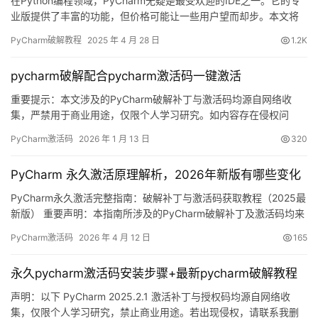
在Python编程领域，PyCharm无疑是最受欢迎的IDE之一。它的专
业版提供了丰富的功能，但价格可能让一些用户望而却步。本文将
分享2025年最新的PyCharm专业版永久激活方法，帮助您获得长期
PyCharm破解教程
2025 年 4 月 28 日
1.2K
使用权限。 这个破解方法不仅适用于PyCharm，还适用于
JetBrains全家桶，包括IDEA、DataGrip、Goland等所有产品！ 首
pycharm破解配合pycharm激活码一键激活
先，让我们看一下成…
重要提示：本文涉及的PyCharm破解补丁与激活码均源自网络收
集，严禁用于商业用途，仅限个人学习研究。如内容存在侵权问
题，请联系本人删除。经济条件允许的话，强烈建议支持官方正
PyCharm激活码
2026 年 1 月 13 日
320
版！ 话不多说，先展示PyCharm 2025.2.1版本破解成功的实况截
图。如下图所示，激活有效期至2099年，相当给力！ 若觉得破解过
PyCharm 永久激活原理解析，2026年新版有哪些变化
程繁琐，也可选择购买官方正版账号，支持JetBr…
PyCharm永久激活完整指南：破解补丁与激活码获取教程（2025最
新版） 重要声明：本指南所涉及的PyCharm破解补丁及激活码均来
源于网络收集，仅限个人学习研究使用，严禁商业用途。若内容存
PyCharm激活码
2026 年 4 月 12 日
165
在侵权问题，请联系本人删除。经济条件允许的用户，强烈建议支
持正版软件！ PyCharm作为JetBrains公司推出的专业Python集成
永久pycharm激活码安装步骤+最新pycharm破解教程
开发环境，具备强大的代码编辑与…
声明：以下 PyCharm 2025.2.1 激活补丁与授权码均源自网络收
集，仅限个人学习研究，禁止商业用途。若出现侵权，请联系我删