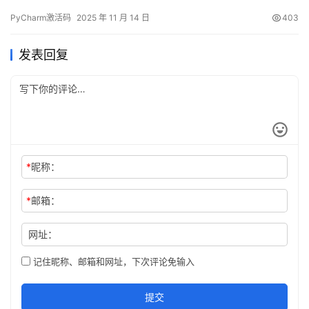
除。条件允许请支持正版！ 先放一张成功激活到 2099 年的截图镇
PyCharm激活码
2025 年 11 月 14 日
403
楼，真香预警！ 下面用图文方式手把手演示最新版 PyCharm 的完
整激活流程。 嫌折腾？官方正版全家桶账号低至 32 元/年，直接登
发表回复
录即用：https://pa…
*
昵称：
*
邮箱：
网址：
记住昵称、邮箱和网址，下次评论免输入
提交