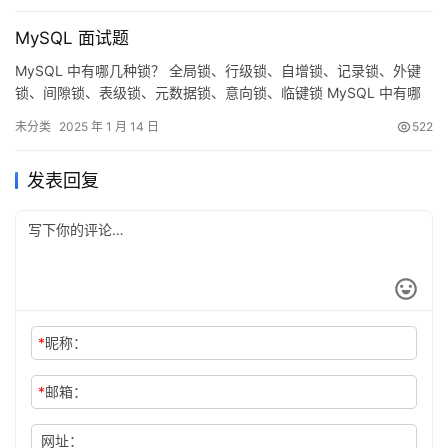
烈建议购买官方正版授权！ 话不多说，先展示 IDEA 2025.2.1 版本
MySQL 面试题
破解…
MySQL 中有哪几种锁？ 全局锁、行级锁、自增锁、记录锁、外键
锁、间隙锁、表级锁、元数据锁、意向锁、临键锁 MySQL 中有哪
些不同的表格？ 基础表、临时表、系统表、信息表、性能模式表、
未分类
2025 年 1 月 14 日
522
分区表、外键表、触发器使用的表、存储过程和函数使用的表 简述
在 MySQL 数据库中 MyISAM 和 InnoDB 的区别？ 事务支持
发表回复
InnoDB：支持事务处理，具有提…
*
昵称：
*
邮箱：
网址：