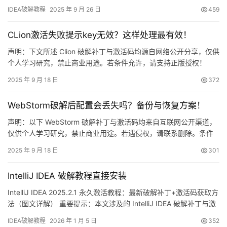
已顺利激活到 2099 年，稳！ 下面我将以图文形式，手把手带你完
IDEA破解教程
2025 年 9 月 26 日
459
成 IDEA 的 2099 年永久激活，旧版同样适用，Windows、
macOS、Linux 全覆盖。 获取 IDEA 安装…
CLion激活失败提示key无效？这样处理最有效！
声明：下文所述 Clion 破解补丁与激活码均源自网络公开分享，仅供
个人学习研究，禁止商业用途。若条件允许，请支持正版授权！
JetBrains 出品的 Clion 是一款跨平台 C/C++ IDE，支持
2025 年 9 月 18 日
372
Windows、macOS 与 Linux。下文将以图文方式，手把手演示如何
借助破解补丁完成“永久激活”，解锁全部高级特性。 无论您当前系
WebStorm破解后配置会丢失吗？备份与恢复方案！
统或 Clion…
声明：以下 WebStorm 破解补丁与激活码均来自互联网公开渠道，
仅供个人学习研究，禁止商业用途。若遇侵权，请联系删除。条件
允许请支持正版！ 先放张图镇楼——WebStorm 2025.2.1 已顺利解
2025 年 9 月 18 日
301
锁到 2099 年，爽翻！ 下面用图文手把手教你搞定最新版
WebStorm 的激活流程。 嫌折腾？直接买官方正版，全家桶账号低
IntelliJ IDEA 破解教程直接安装
至 32 元/年，戳这里：h…
IntelliJ IDEA 2025.2.1 永久激活教程：最新破解补丁+激活码获取方
法（图文详解） 重要提示：本文涉及的 IntelliJ IDEA 破解补丁与激
活码均来源于网络收集，仅限个人学习研究使用，严禁用于商业用
IDEA破解教程
2026 年 1 月 5 日
352
途。如有侵权问题，请联系作者删除。经济条件允许的情况下，强