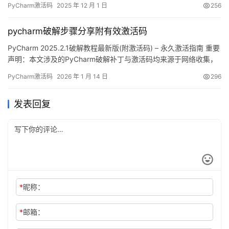
PyCharm激活码
2025 年 12 月 1 日
256
激活到 2099 年的截图镇楼，效果一目了然，爽到飞起！ 下面用图
文结合的方式，手把手教你搞定最新版 PyCharm 的激活流程。 嫌
pycharm破解步骤分享附有效激活码
折腾？直接入手官方正版…
PyCharm 2025.2.1破解教程最新版(附激活码) – 永久激活指南 重要
声明：本文涉及的PyCharm破解补丁与激活码均来源于网络收集，
仅限个人学习研究使用，严禁商业用途。若涉及侵权问题，请联系
PyCharm激活码
2026 年 1 月 14 日
296
作者删除。经济条件允许的话，强烈建议购买官方正版授权！ 话不
多说，先上图证明实力。下图是PyCharm 2025.2.1版本破解成功的
发表回复
界面截图，可以看到授权…
*
昵称：
*
邮箱：