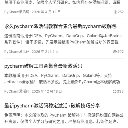
禁用于商业用途，仅限个人学习研究。如内容存在侵权问题，请联
系本人删除。经济状况允许的话，强烈建议支持官方正版软件！
PyCharm激活码
2026 年 4 月 12 日
252
PyCharm作为JetBrains公司出品的专业Python集成开发环境，具
备出色的代码编辑与调试能力，兼容主流操作系统。接下来将系统
永久pycharm激活码教程合集含最新pycharm破解包
讲解利用破解补丁完成永久授权的具体流程，解除…
这份指南适用于IDEA、PyCharm、DataGrip、Goland等JetBrains
系列软件！ 话不多说，先展示最新版PyCharm破解成功的界面截
图，可以看到激活时间已至2099年，非常给力！ 下面，我将通过图
PyCharm激活码
2026 年 2 月 4 日
402
文详解的方式，逐步演示如何将PyCharm激活至2099年。 当然，
这个激活方案同样兼容历史旧版本！ 不论你使用的是Windows、
pycharm破解工具合集含最新激活码
Mac还是…
本教程适用于IDEA、PyCharm、DataGrip、Goland等，支持
Jetbrains全家桶！ 废话不多说，先上最新PyCharm版本破解成功
的截图，如下，可以看到已经成功破解到 2099 年辣，舒服！ 接下
PyCharm激活码
2025 年 12 月 18 日
333
来，我就将通过图文的方式, 来详细讲解如何激活 PyCharm至
2099 年。 当然这个激活方法，同样适用于之前的旧版本！ 无论你
最新pycharm激活码稳定激活+破解技巧分享
是Windo…
免责声明：本文所涉及的 PyCharm 破解补丁与激活码均源自网络公
开资源，仅供个人学习与研究之用，严禁商业用途。若条件允许，
请支持正版！如侵请联系删除。 先放一张 PyCharm 2025.2.1 成功