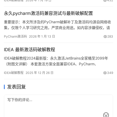
IDEA破解教程
2026 年 1 月 19 日
432
能强大，适用于 Windows、Mac 和 Linux 系统。本文将详细介绍如
何通过破解补丁实现永久激活，解锁所有高级功能。 不管你是什么
永久pycharm激活码兼容测试与最新破解配置
版本、什么…
重要提示：本文所涉及的PyCharm破解补丁及激活码均源自网络收
集，仅限个人学习研究之用，严禁商业用途。如内容涉嫌侵权，请
及时联系作者删除。建议有条件的用户支持正版。PyCharm是
PyCharm激活码
2026 年 1 月 13 日
283
JetBrains公司出品的一款功能强大的集成开发环境，支持
Windows、Mac和Linux多平台。接下来将详细讲解利用破解补丁实
IDEA 最新激活码破解教程
现永久激活的完整流程。 本教程适用于所有操作系…
IDEA破解教程2024最新版：永久激活JetBrains全家桶至2099年
（附图文详解） 本套激活方案全面兼容IDEA、PyCharm、
DataGrip、Goland等JetBrains系列开发工具，全家桶产品均能适
IDEA破解教程
2025 年 12 月 26 日
349
用！ 话不多说，先展示最新版IDEA破解成功的实况截图，激活有效
期至2099年，效果立竿见影！ 下面，我将通过详细的图文教程，手
发表回复
把手教你完成I…