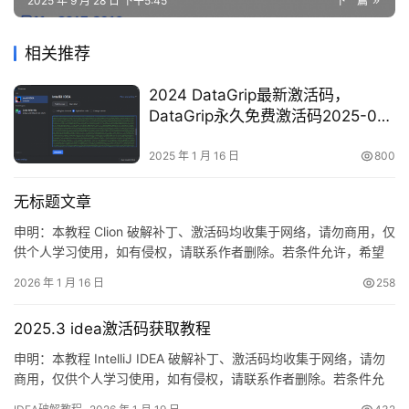
2025 年 9 月 28 日 下午5:45
下一篇
相关推荐
2024 DataGrip最新激活码，
DataGrip永久免费激活码2025-01-
16 更新
2025 年 1 月 16 日
800
无标题文章
申明：本教程 Clion 破解补丁、激活码均收集于网络，请勿商用，仅
供个人学习使用，如有侵权，请联系作者删除。若条件允许，希望
大家购买正版 ！ Clion是 JetBrains 推出的开发编辑器，功能强大，
2026 年 1 月 16 日
258
适用于 Windows、Mac 和 Linux 系统。本文将详细介绍如何通过破
解补丁实现永久激活，解锁所有高级功能。 不管你是什么版本、什
2025.3 idea激活码获取教程
么操作系统。都给…
申明：本教程 IntelliJ IDEA 破解补丁、激活码均收集于网络，请勿
商用，仅供个人学习使用，如有侵权，请联系作者删除。若条件允
许，希望大家购买正版 ！ IDEA是 JetBrains 推出的开发编辑器，功