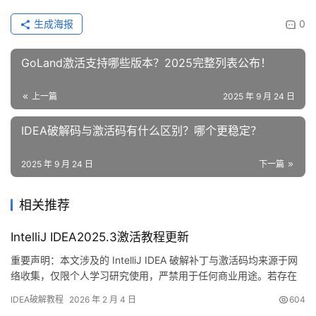
生成海报
0
GoLand激活支持哪些版本？2025完整列表公布！
上一篇
2025 年 9 月 24 日
IDEA破解码与激活码有什么区别？哪个更稳定？
2025 年 9 月 24 日
下一篇
相关推荐
IntelliJ IDEA2025.3激活教程更新
重要声明：本文涉及的 IntelliJ IDEA 破解补丁与激活码均来源于网
络收集，仅限个人学习研究使用，严禁用于任何商业用途。若存在
侵权问题，请联系本人删除。经济条件允许的情况下，强烈建议支
IDEA破解教程
2026 年 2 月 4 日
604
持官方正版！ 话不多说，先来看破解成果——下图是 IDEA