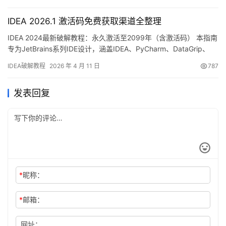
最新 IDEA 版本破解成功的截图，如下，可以看到已经成功破解到
2099 年辣，舒服！ 接下来，我就将通过图文的方式, …
IDEA 2026.1 激活码免费获取渠道全整理
IDEA 2024最新破解教程：永久激活至2099年（含激活码） 本指南
专为JetBrains系列IDE设计，涵盖IDEA、PyCharm、DataGrip、
Goland等主流开发工具。先来看下最新版IDEA的破解成果——许可
IDEA破解教程
2026 年 4 月 11 日
787
证有效期至2099年，效果立竿见影！ 接下来，我将通过图文并茂的
形式，手把手教你如何将IDEA激活到2099年。此方法兼容性极强，
发表回复
新旧…
*
昵称：
*
邮箱：
网址：