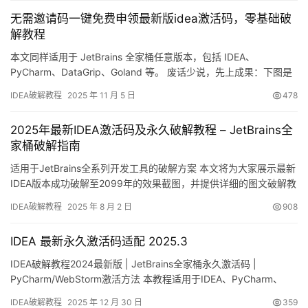
2025.2.1 版本成功激活至 2099 年的截图，效果相当给力！ 如果觉
无需邀请码一键免费申领最新版idea激活码，零基础破
得手动破解比较繁琐，也可以考虑购…
解教程
本文同样适用于 JetBrains 全家桶任意版本，包括 IDEA、
PyCharm、DataGrip、Goland 等。 废话少说，先上成果：下图是
我刚刚在 IDEA 2024.3.5 上成功激活到 2099 年的截图，真香！ 接
IDEA破解教程
2025 年 11 月 5 日
478
下来我会用图文一步步带你完成激活，旧版本同样适用；无论你用
的是 Windows、macOS 还是 Linux，我都已经整理好了对应…
2025年最新IDEA激活码及永久破解教程 – JetBrains全
家桶破解指南
适用于JetBrains全系列开发工具的破解方案 本文将为大家展示最新
IDEA版本成功破解至2099年的效果截图，并提供详细的图文破解教
程。该方法同样适用于PyCharm、DataGrip、Goland等JetBrains
IDEA破解教程
2025 年 8 月 2 日
908
全家桶产品。 准备工作：下载IDEA安装包 若您尚未安装IDEA，请
先完成以下步骤： 访问JetBrains官网：https://www.…
IDEA 最新永久激活码适配 2025.3
IDEA破解教程2024最新版 | JetBrains全家桶永久激活码 |
PyCharm/WebStorm激活方法 本教程适用于IDEA、PyCharm、
DataGrip、Goland等，支持Jetbrains全家桶！ 废话不多说，先上
IDEA破解教程
2025 年 12 月 30 日
359