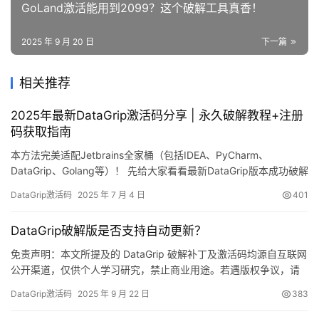
GoLand激活能用到2099？这个破解工具真香！
2025 年 9 月 20 日
下一篇
相关推荐
2025年最新DataGrip激活码分享 | 永久破解教程+注册
码获取指南
本方法完美适配Jetbrains全家桶（包括IDEA、PyCharm、
DataGrip、Golang等）！ 先给大家看看最新DataGrip版本成功破解
的实锤截图，有效期直达2099年，绝对可靠！ 下面我将用最详细的
DataGrip激活码
2025 年 7 月 4 日
401
图文教程，手把手教你如何将DataGrip激活至2099年。这个方法不
仅适用于最新版本，旧版本同样有效！ 兼容所有操作系统
DataGrip破解版是否支持自动更新？
（Windows/Ma…
免责声明：本文所提及的 DataGrip 破解补丁及激活码均源自互联网
公开渠道，仅供个人学习研究，禁止商业用途。若遇版权争议，请
立即联系作者删除。经济条件允许者，请支持正版！ DataGrip 是
DataGrip激活码
2025 年 9 月 22 日
383
JetBrains 家族的明星数据库 IDE，跨 Windows、macOS、Linux
三大平台，功能全面。下面手把手教你用破解补丁“永久解锁”全部高