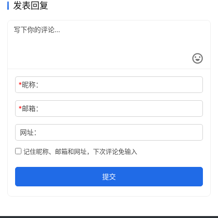
发表回复
209…
*
昵称：
*
邮箱：
网址：
记住昵称、邮箱和网址，下次评论免输入
提交