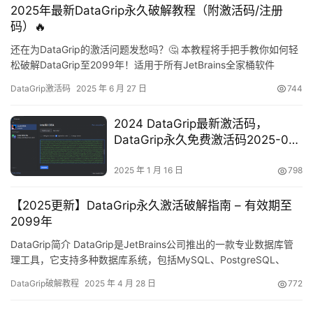
2025年最新DataGrip永久破解教程（附激活码/注册
级特性。 …
码）🔥
还在为DataGrip的激活问题发愁吗？🤔 本教程将手把手教你如何轻
松破解DataGrip至2099年！适用于所有JetBrains全家桶软件
（IDEA、PyCharm、Goland等），Windows/Mac/Linux全平台通
DataGrip激活码
2025 年 6 月 27 日
744
用哦~ 先睹为快：破解成果展示 先给大家看看最新版本的破解成果
截图，成功激活到2099年不是梦！🎉 准备工作：下载DataGrip…
2024 DataGrip最新激活码，
DataGrip永久免费激活码2025-01-
16 更新
2025 年 1 月 16 日
798
【2025更新】DataGrip永久激活破解指南 – 有效期至
2099年
DataGrip简介 DataGrip是JetBrains公司推出的一款专业数据库管
理工具，它支持多种数据库系统，包括MySQL、PostgreSQL、
Oracle和SQL Server等。作为一款现代化的数据库IDE，它提供智
DataGrip破解教程
2025 年 4 月 28 日
772
能代码补全、语法高亮和方便的导航功能，帮助开发者更高效地管
理数据库和编写SQL查询。今天，我将分享如何将DataGrip激活到