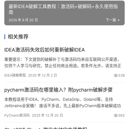
最新IDEA破解工具教程｜激活码+破解码+永久使用指
南
2025 年 9 月 20 日
下一篇
相关推荐
IDEA激活码失效后如何重新破解IDEA
重要提示：下文提到的破解补丁与激活码均来自互联网公开渠道，
仅供个人学习与研究，禁止任何商业用途。若条件允许，请支持正
版：https://panghu.hicxy.com/shop/?id=18 JetBrains 旗下的
IDEA破解教程
2025 年 12 月 2 日
338
IntelliJ IDEA 是一款跨平台、全栈级 IDE，支持 Windows、macOS
与 Linux。本教程将手把手演示如何借助破解…
pycharm激活码在哪里输入？附pycharm破解步骤
本教程适用于IDEA、PyCharm、DataGrip、Goland等，支持
Jetbrains全家桶！ 废话不多说，先上最新PyCharm版本破解成功
的截图，如下，可以看到已经成功破解到 2099 年辣，舒服！ 接下
PyCharm激活码
2025 年 12 月 20 日
363
来，我就将通过图文的方式, 来详细讲解如何激活 PyCharm至
2099 年。 当然这个激活方法，同样适用于之前的旧版本！ 无论你