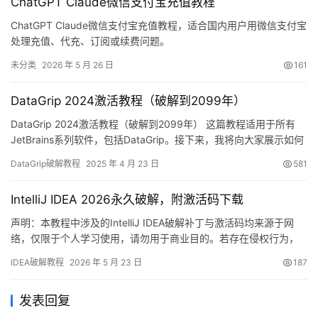
ChatGPT Claude微信支付宝充值教程
是Windo…
ChatGPT Claude微信支付宝充值教程，适合国内用户用微信支付宝
处理充值、代充、订阅或续费问题。
未分类
2026 年 5 月 26 日
161
DataGrip 2024激活教程（破解到2099年）
DataGrip 2024激活教程（破解到2099年） 这篇教程适用于所有
JetBrains系列软件，包括DataGrip。接下来，我将向大家展示如何
通过简单的图文步骤，成功激活DataGrip至2099年。通过这个方
DataGrip破解教程
2025 年 4 月 23 日
581
法，你不仅能轻松激活最新版本，也能适用于旧版本的激活。 首
先，先看一下成功激活的截图，我们可以看到DataGrip已经成功激
IntelliJ IDEA 2026永久破解，附激活码下载
活，且有效期延续至…
声明：本教程中涉及的IntelliJ IDEA破解补丁与激活码均来源于网
络，仅限于个人学习使用，请勿用于商业目的。若存在侵权行为，
请联系作者删除。我们始终鼓励大家在条件允许的情况下，支持并
IDEA破解教程
2026 年 5 月 23 日
187
购买官方正版软件！ IntelliJ IDEA是由JetBrains公司开发的一款功
能强大的集成开发环境，全面支持Windows、Mac和Linux操作系
发表回复
统。本文将为你详细…