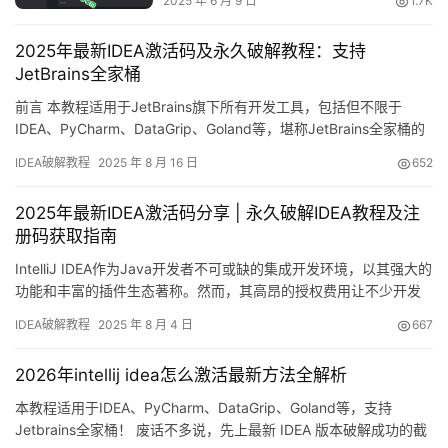
2025 年 6 月 9 日
1.7K
2025年最新IDEA激活码及永久破解教程：支持
JetBrains全家桶
前言 本教程适用于JetBrains旗下所有开发工具，包括但不限于
IDEA、PyCharm、DataGrip、Goland等，堪称JetBrains全家桶的
完美激活方案！ 先给大家展示最新IDEA版本成功破解的截图，可以
IDEA破解教程
2025 年 8 月 16 日
652
看到已经顺利激活至2099年，完全不用担心到期问题！ 接下来，我
将通过详细的图文步骤，手把手教你如何将IDEA永久激活至2099
2025年最新IDEA激活码分享 | 永久破解IDEA教程及注
年。这个方法…
册码获取指南
IntelliJ IDEA作为Java开发者不可或缺的集成开发环境，以其强大的
功能和丰富的插件生态著称。然而，其高昂的授权费用让不少开发
者望而却步。本文将为您详细介绍一套完整的IDEA永久激活方案，
IDEA破解教程
2025 年 8 月 4 日
667
让您的开发工具有效期延长至2099年！ 本教程适用于Windows、
Mac和Linux三大操作系统，且兼容所有版本的IDEA。只要严格遵循
2026年intellij idea怎么激活最新方法全解析
操作步骤，保证100%激…
本教程适用于IDEA、PyCharm、DataGrip、Goland等，支持
Jetbrains全家桶！ 废话不多说，先上最新 IDEA 版本破解成功的截