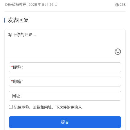
图，如下，可以看到已经成功破解到 2099 年辣，舒服！ 接下来，
IDEA破解教程
2026 年 5 月 26 日
258
我就将通过图文的方式, 来详细讲解如何激活 IDEA至 2099 年。 当
然这个激活方法，同样适用于之前的旧版本！ 不管你是什么操作系
发表回复
统，什么…
*
昵称：
*
邮箱：
网址：
记住昵称、邮箱和网址，下次评论免输入
提交