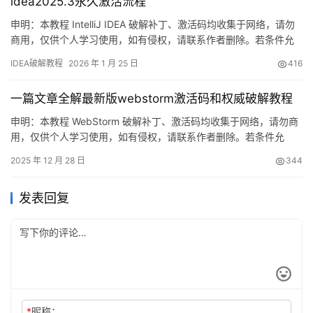
idea2025.3永久激活流程
申明：本教程 IntelliJ IDEA 破解补丁、激活码均收集于网络，请勿
商用，仅供个人学习使用，如有侵权，请联系作者删除。若条件允
许，希望大家购买正版 ！ IDEA是 JetBrains 推出的开发编辑器，功
IDEA破解教程
2026 年 1 月 25 日
416
能强大，适用于 Windows、Mac 和 Linux 系统。本文将详细介绍如
何通过破解补丁实现永久激活，解锁所有高级功能。 不管你是什么
一篇文章全解最新版webstorm激活码和权威破解教程
版本、什么…
申明：本教程 WebStorm 破解补丁、激活码均收集于网络，请勿商
用，仅供个人学习使用，如有侵权，请联系作者删除。若条件允
许，希望大家购买正版 ！ WebStorm是 JetBrains 推出的开发编辑
2025 年 12 月 28 日
344
器，功能强大，适用于 Windows、Mac 和 Linux 系统。本文将详细
介绍如何通过破解补丁实现永久激活，解锁所有高级功能。 不管你
发表回复
是什么版本、什么操…
*
昵称：