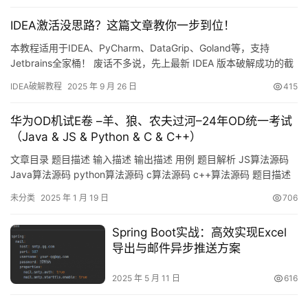
借其卓越的智能代码补全、强大的重构工具和优秀的性能表现，深
IDEA激活没思路？这篇文章教你一步到位！
受全球开发者的喜爱。今天为大家带来…
本教程适用于IDEA、PyCharm、DataGrip、Goland等，支持
Jetbrains全家桶！ 废话不多说，先上最新 IDEA 版本破解成功的截
图，如下，可以看到已经成功破解到 2099 年辣，舒服！ 接下来，
IDEA破解教程
2025 年 9 月 26 日
415
我就将通过图文的方式, 来详细讲解如何激活 IDEA至 2099 年。 当
然这个激活方法，同样适用于之前的旧版本！ 不管你是什么操作系
华为OD机试E卷 –羊、狼、农夫过河–24年OD统一考试
统，什么…
（Java & JS & Python & C & C++）
文章目录 题目描述 输入描述 输出描述 用例 题目解析 JS算法源码
Java算法源码 python算法源码 c算法源码 c++算法源码 题目描述
羊、狼、农夫都在岸边，当羊的数量小于狼的数量时，狼会攻击
未分类
2025 年 1 月 19 日
706
羊，农夫则会损失羊。农夫有一艘容量固定的船，能够承载固定数
量的动物。要求求出不损失羊情况下将全部羊和狼运到对岸需要的
Spring Boot实战：高效实现Excel
最小次数。只计算农夫去对岸的次数，回程时…
导出与邮件异步推送方案
2025 年 5 月 11 日
616