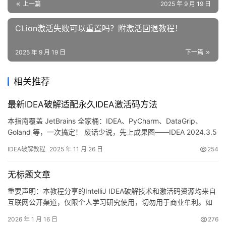
上一篇
2025 年 9 月 19 日
CLion激活失败可以重置吗？附激活回退教程！
2025 年 9 月 19 日
下一篇
相关推荐
最新IDEA破解适配永久IDEA激活码方法
本指南覆盖 JetBrains 全家桶：IDEA、PyCharm、DataGrip、
Goland 等，一次搞定！ 废话少说，先上成果图——IDEA 2024.3.5
已成功激活到 2099 年，爽到飞起！ 下面用图文一步步带你完成激
IDEA破解教程
2025 年 11 月 26 日
254
活，老版本同样适用。 无论 Windows、macOS 还是 Linux，所有
版本我都帮你整理好了。 1. 下载 IDEA 安装…
无标题文章
重要声明：本教程分享的IntelliJ IDEA破解技术和激活码资源均来自
互联网公开渠道，仅限个人学习研究使用，切勿用于商业牟利。如
侵犯到您的合法权益，请联系作者删除相关内容。支持正版软件是
2026 年 1 月 16 日
276
每个开发者的责任！ IntelliJ IDEA作为Java开发者的首选工具，凭