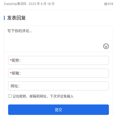
效！👇 本教程将手把手教你如何永久激活DataGrip，其他JetBrains
DataGrip激活码
2025 年 6 月 18 日
618
产品同样适用哦~ ✨ 第一步：下载DataGrip安装包 还没下载的小伙
伴看这里👉 访问官网：https://www.jetbra…
发表回复
*
昵称：
*
邮箱：
网址：
记住昵称、邮箱和网址，下次评论免输入
提交