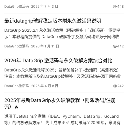
Jetbrains产品，这个方法都能完美激活。先看看效果展示，我的
DataGrip激活码
2025 年 7 月 3 日
448
DataGrip已经成功破解到2099年了！ 下面将详细介绍如何一步步
实现DataGrip永久激活，这个方法同样适用于其他Jetbrains产品！
最新datagrip破解稳定版本附永久激活码说明
支…
DataGrip 2025.2.1 永久激活教程（附破解补丁与激活码） 重要提
示：本教程所提供的 DataGrip 破解补丁及激活码均来源于网络收
集，仅限个人学习研究使用，严禁用于商业用途。若涉及侵权问
DataGrip激活码
2026 年 1 月 11 日
442
题，请联系作者删除。条件允许的情况下，强烈建议购买官方正版
授权！ 话不多说，先来看 DataGrip 2025.2.1 版本破解成功的界面
2026年 DataGrip 激活码与永久破解方案综合对比
截图，如下图所示，可…
DataGrip永久激活教程2025：最新破解补丁+激活码（亲测有效）
注意：本教程所涉及的DataGrip破解补丁及激活码均来源于网络收
集，严禁用于商业用途，仅限个人学习研究使用。若存在侵权问
DataGrip激活码
2026 年 4 月 8 日
242
题，请联系笔者进行删除。如经济条件允许，建议您支持正版软
件。DataGrip作为JetBrains旗下一款功能强大的数据库开发工具，
2025年最新DataGrip永久破解教程（附激活码/注册
支持跨平台使用。本文将为您详解如何…
码）🔥
适用于JetBrains全家桶（IDEA、PyCharm、DataGrip、GoLand
等）的终极破解方案！ 先上成果图🎉 成功破解至2099年，亲测有