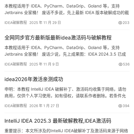
本教程适用于 IDEA、PyCharm、DataGrip、Goland 等，支持
Jetbrains 全家桶！ 废话不多说，先上最新 IDEA 版本破解成功的截
图，如下，可以看到已经成功破解到 2099 年辣，舒服！ 接下来，
IDEA破解教程
2025 年 11 月 29 日
203
我就将通过图文的方式，来详细讲解如何激活 IDEA 至 2099 年。当
然这个激活方法，同样适用于之前的旧版本！ 不管你是什么操作系
全网同步官方最新版最新idea激活码与破解教程
统…
本教程适用于 IDEA、PyCharm、DataGrip、Goland 等，支持
Jetbrains 全家桶！ 废话少说，先上成果图：IDEA 2024.3.5 已成
功激活到 2099 年，爽！ 下面用图文一步步带你完成 2099 年永久
IDEA破解教程
2025 年 11 月 9 日
536
激活，旧版本同样适用，Windows / macOS / Linux 全系统通用。
1. 下载并安装 IDEA 若已安装可…
idea2026年激活亲测成功
申明：本教程 IntelliJ IDEA 破解补丁、激活码均收集于网络，请勿
商用，仅供个人学习使用，如有侵权，请联系作者删除。若条件允
许，希望大家购买正版 ！ 废话不多说，先上 IDEA 2025.2.1 版本破
IDEA破解教程
2026 年 1 月 27 日
394
解成功的截图，如下图，可以看到已经成功破解到 2099 年辣，舒
服的很！ 接下来就给大家通过图文的方式分享一下如何破解最新的
IntelliJ IDEA 2025.3 最新破解教程,IDEA激活码
IDEA。 如果觉得破解…
重要提示：本文所涉及的IntelliJ IDEA破解补丁及激活码来源于网络