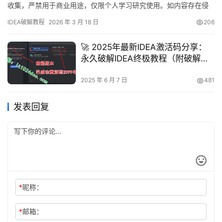
收集，严禁用于商业用途，仅限个人学习研究使用。如内容存在侵
权问题，请联系本人删除。经济条件允许的话，强烈建议支持正
IDEA破解教程
2026 年 3 月 18 日
206
版！话不多说，直接展示IDEA 2025.2.1版本破解成功的界面截图，
如图所示，激活有效期至2099年，非常完美！ 接下来就通过图文详
🚀 2025年最新IDEA激活码分享：
解的方式，手把手教大家如何破解最新版…
永久破解IDEA终极教程（附破解补
丁）🔥
2025 年 6 月 7 日
481
发表回复
*
昵称：
*
邮箱：