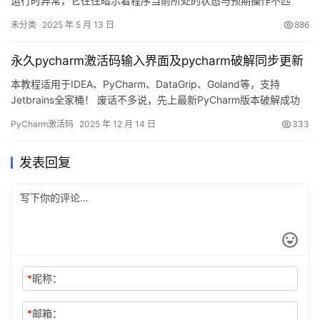
运行时异常，它往往暗示着程序当前所处的状态与预期操作不匹
配。当某个方法被调用时，如果其前置条件未能满足，或者对象处
未分类
2025 年 5 月 13 日
886
于不适合执行该操作的状态时，系统就会抛出这个异常。本指南将
深入剖析该异常的产生根源，并给出切实可行的应对策略，助力开
永久pycharm激活码输入界面及pycharm破解同步更新
发者有效规避和解决相关问题。 1.…
本教程适用于IDEA、PyCharm、DataGrip、Goland等，支持
Jetbrains全家桶！ 废话不多说，先上最新PyCharm版本破解成功
的截图，如下，可以看到已经成功破解到 2099 年辣，舒服！ 接下
PyCharm激活码
2025 年 12 月 14 日
333
来，我就将通过图文的方式, 来详细讲解如何激活 PyCharm至
2099 年。 当然这个激活方法，同样适用于之前的旧版本！ 无论你
发表回复
是Windo…
*
昵称：
*
邮箱：