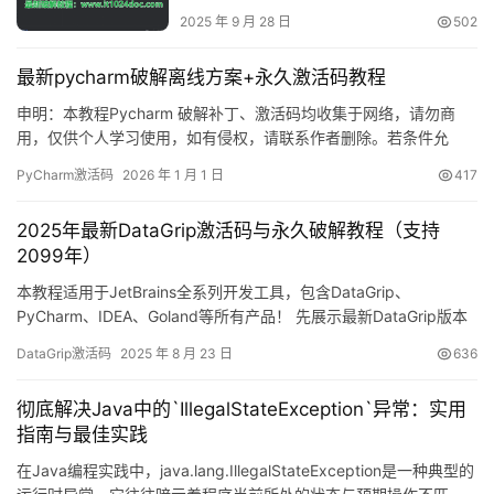
2025 年 9 月 28 日
502
最新pycharm破解离线方案+永久激活码教程
申明：本教程Pycharm 破解补丁、激活码均收集于网络，请勿商
用，仅供个人学习使用，如有侵权，请联系作者删除。若条件允
许，希望大家购买正版 ！ 废话不多说，先上 Pycharm2025.2.1 版
PyCharm激活码
2026 年 1 月 1 日
417
本破解成功的截图，如下图，可以看到已经成功破解到 2099 年
辣，舒服的很！ 接下来就给大家通过图文的方式分享一下如何破解
2025年最新DataGrip激活码与永久破解教程（支持
最新的Pycharm。 如果觉得破解麻烦…
2099年）
本教程适用于JetBrains全系列开发工具，包含DataGrip、
PyCharm、IDEA、Goland等所有产品！ 先展示最新DataGrip版本
成功激活的截图，可以看到已完美破解至2099年！ 下面将通过详细
DataGrip激活码
2025 年 8 月 23 日
636
的图文步骤，手把手教你如何永久激活DataGrip至2099年。 此方
法不仅支持最新版本，旧版本同样适用！ 兼容
彻底解决Java中的`IllegalStateException`异常：实用
Windows/Mac/Linux…
指南与最佳实践
在Java编程实践中，java.lang.IllegalStateException是一种典型的