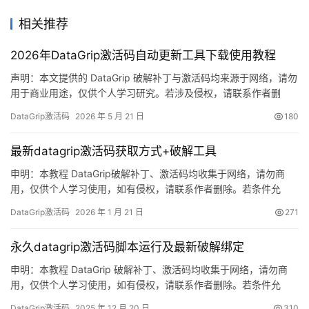
相关推荐
2026年DataGrip激活码自动更新工具下载使用教程
声明：本文提供的 DataGrip 破解补丁与激活码均来源于网络，请勿
用于商业用途，仅供个人学习研究。若涉及侵权，请联系作者删
除。建议大家在经济条件允许的情况下，支持并购买官方正版软
DataGrip激活码
2026 年 5 月 21 日
180
件！ 话不多说，先展示 DataGrip 2025.2.1 版本成功激活的截图。
如图所示，软件已顺利破解，有效期至 2099 年，使用体验非常顺
最新datagrip激活码获取方式+破解工具
畅！ 接下来，我将通过详细的图文步…
申明：本教程 DataGrip破解补丁、激活码均收集于网络，请勿商
用，仅供个人学习使用，如有侵权，请联系作者删除。若条件允
许，希望大家购买正版 ！ DataGrip是 JetBrains 推出的开发编辑
DataGrip激活码
2026 年 1 月 21 日
271
器，功能强大，适用于 Windows、Mac 和 Linux 系统。本文将详细
介绍如何通过破解补丁实现永久激活，解锁所有高级功能。 如果觉
永久datagrip激活码脚本运行及最新破解绑定
得破解麻烦，可以购买…
申明：本教程 DataGrip 破解补丁、激活码均收集于网络，请勿商
用，仅供个人学习使用，如有侵权，请联系作者删除。若条件允
许，希望大家购买正版 ！ 废话不多说，先上 DataGrip 2025.2.1 版
DataGrip激活码
2025 年 12 月 20 日
310