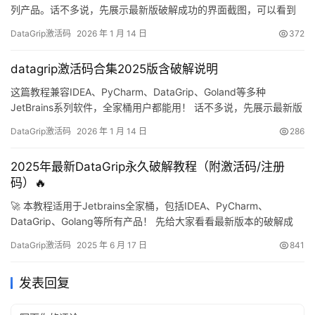
列产品。话不多说，先展示最新版破解成功的界面截图，可以看到
有效期已激活至2099年，非常给力！ 下面，我将通过图文详解的方
DataGrip激活码
2026 年 1 月 14 日
372
式，手把手教你如何将DataGrip激活到2099年。此激活方案同样兼
容历史旧版本！无论你使用何种操作系统或软件版本，相关资源都
datagrip激活码合集2025版含破解说明
已为你准备齐全。 获…
这篇教程兼容IDEA、PyCharm、DataGrip、Goland等多种
JetBrains系列软件，全家桶用户都能用！ 话不多说，先展示最新版
破解成功的截图，可以看到有效期已经飙到2099年了，相当给力！
DataGrip激活码
2026 年 1 月 14 日
286
下面，我会通过图文详解的方式，手把手教你如何将DataGrip激活
到2099年。当然，这个激活方案对旧版本同样有效！无论你使用什
2025年最新DataGrip永久破解教程（附激活码/注册
么操作系统、哪个版本，我…
码）🔥
🚀 本教程适用于Jetbrains全家桶，包括IDEA、PyCharm、
DataGrip、Golang等所有产品！ 先给大家看看最新版本的破解成
果，直接续命到2099年，简直不要太爽！💯 下面我就用详细的图文
DataGrip激活码
2025 年 6 月 17 日
841
教程，手把手教你如何永久激活DataGrip。这个方法同样适用于旧
版本哦！ ✨ 无论你用的是Windows、Mac还是Linux系统，都能完
发表回复
美破解！ 第…