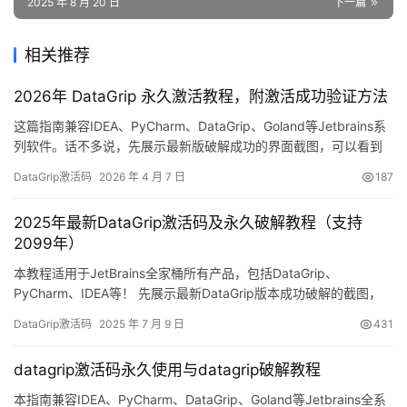
2025 年 8 月 20 日
下一篇
相关推荐
2026年 DataGrip 永久激活教程，附激活成功验证方法
这篇指南兼容IDEA、PyCharm、DataGrip、Goland等Jetbrains系
列软件。话不多说，先展示最新版破解成功的界面截图，可以看到
有效期已经激活到2099年了，非常给力！ 下面，我将通过图文详解
DataGrip激活码
2026 年 4 月 7 日
187
的方式，手把手教你如何将DataGrip激活至2099年。当然这个激活
方法对历史旧版本同样有效。 无论你使用何种操作系统或软件版
2025年最新DataGrip激活码及永久破解教程（支持
本，我都已为大家准备…
2099年）
本教程适用于JetBrains全家桶所有产品，包括DataGrip、
PyCharm、IDEA等！ 先展示最新DataGrip版本成功破解的截图，
有效期直达2099年，彻底解决激活问题！ 下面通过详细的图文指
DataGrip激活码
2025 年 7 月 9 日
431
导，一步步教你如何永久激活DataGrip到2099年。 这个方法不仅
适用于最新版本，旧版本也同样有效！ 支持Windows/Mac/Linux全
datagrip激活码永久使用与datagrip破解教程
平台 兼…
本指南兼容IDEA、PyCharm、DataGrip、Goland等Jetbrains全系