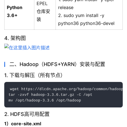
EPEL
Python
release
仓库安
3.6+
‌
2. sudo yum install -y
装
python36 python36-devel
4. 架构图
二、Hadoop（HDFS+YARN）安装与配置‌
1. 下载与解压（所有节点）
wget https://dlcdn.apache.org/hadoop/common/hadoop-3
tar -zxvf hadoop-3.3.6.tar.gz -C /opt  

2. HDFS高可用配置