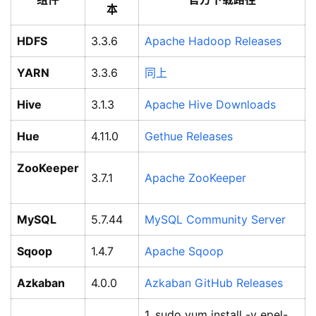
本
HDFS
‌
3.3.6
Apache Hadoop Releases
YARN
‌
3.3.6
同上
Hive
‌
3.1.3
Apache Hive Downloads
Hue
‌
4.11.0
Gethue Releases
ZooKeeper
3.7.1
Apache ZooKeeper
MySQL
‌
5.7.44
MySQL Community Server
Sqoop
‌
1.4.7
Apache Sqoop
Azkaban
‌
4.0.0
Azkaban GitHub Releases
1. sudo yum install -y epel-