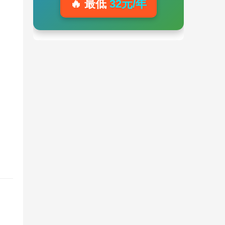
🔥 最低
32元/年