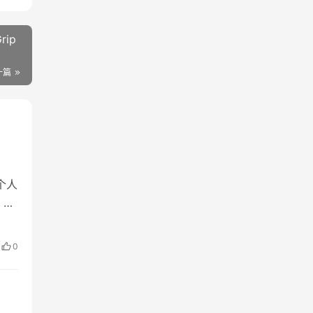
rip
一篇
个人
！
锁所
0