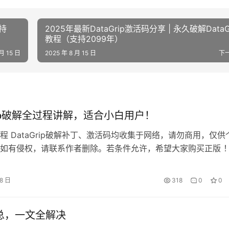
持
2025年最新DataGrip激活码分享 | 永久破解DataG
教程（支持2099年）
 月 15 日
2025 年 8 月 15 日
下
Grip破解全过程讲解，适合小白用户！
程 DataGrip破解补丁、激活码均收集于网络，请勿商用，仅供
如有侵权，请联系作者删除。若条件允许，希望大家购买正版 
ip是 JetBrains 推出的开发编辑器，功能强大，适用于 Windows、
 Linux 系统。本文将详细介绍如何通过破解补丁实现永久激活，解
28 日
318
0
0
。 如果觉得破解麻烦，可以购买…
题汇总，一文全解决