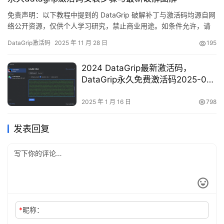
得破解麻烦，可以购买…
免责声明：以下教程中提到的 DataGrip 破解补丁与激活码均源自网
络公开资源，仅供个人学习研究，禁止商业用途。如条件允许，请
支持正版！若遇侵权，请联系作者删除。 先放一张实测图：
DataGrip激活码
2025 年 11 月 28 日
195
DataGrip 2025.2.1 已成功激活至 2099 年，稳！ 下面用图文方式
手把手演示如何为最新版 DataGrip 打上“永久”补丁。 嫌折腾？官方
2024 DataGrip最新激活码，
正版全家桶低至 32…
DataGrip永久免费激活码2025-01-
16 更新
2025 年 1 月 16 日
798
发表回复
*
昵称：