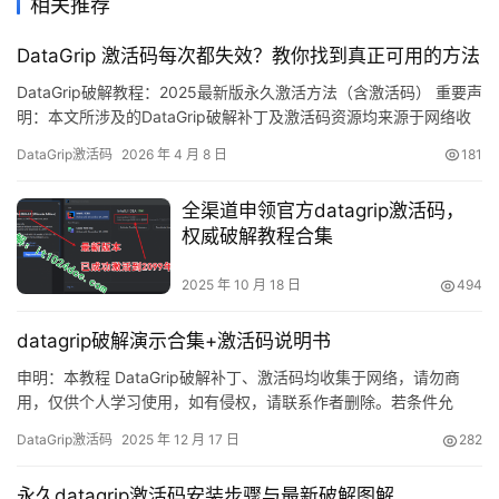
相关推荐
DataGrip 激活码每次都失效？教你找到真正可用的方法
DataGrip破解教程：2025最新版永久激活方法（含激活码） 重要声
明：本文所涉及的DataGrip破解补丁及激活码资源均来源于网络收
集，仅限个人学习研究使用，严禁任何商业用途。若涉及侵权内
DataGrip激活码
2026 年 4 月 8 日
181
容，请联系作者删除。条件允许的情况下，强烈建议购买官方正版
授权！ DataGrip作为JetBrains旗下专业的数据库管理工具，凭借强
全渠道申领官方datagrip激活码，
大的功能和跨平台特性（支持Wi…
权威破解教程合集
2025 年 10 月 18 日
494
datagrip破解演示合集+激活码说明书
申明：本教程 DataGrip破解补丁、激活码均收集于网络，请勿商
用，仅供个人学习使用，如有侵权，请联系作者删除。若条件允
许，希望大家购买正版 ！ DataGrip是 JetBrains 推出的开发编辑
DataGrip激活码
2025 年 12 月 17 日
282
器，功能强大，适用于 Windows、Mac 和 Linux 系统。本文将详细
介绍如何通过破解补丁实现永久激活，解锁所有高级功能。 如果觉
永久datagrip激活码安装步骤与最新破解图解