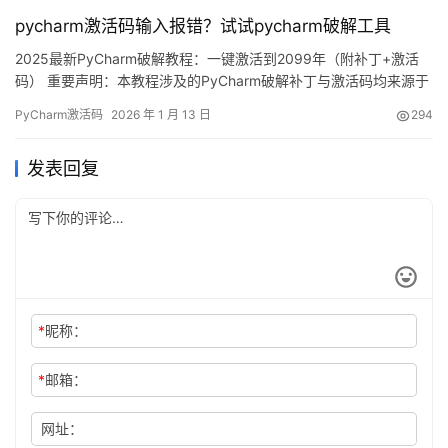
效期至2099年，相当给力！ 下面将通过图文详解的方式，手把手
pycharm激活码输入报错？试试pycharm破解工具
教…
2025最新PyCharm破解教程：一键激活到2099年（附补丁+激活
码） 重要声明：本教程涉及的PyCharm破解补丁与激活码均来源于
网络收集，仅限个人学习研究使用，严禁用于商业用途。若条件允
PyCharm激活码
2026 年 1 月 13 日
294
许，强烈建议购买官方正版授权！如内容涉嫌侵权，请联系作者删
除。 话不多说，先让大家看看PyCharm 2025.2.1版本破解成功的真
发表回复
实效果！如下图所示，许可证有效期…
*
昵称：
*
邮箱：
网址：