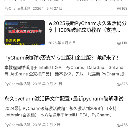
示，软件有效期已成功延长至2099年，非常给力！ 接下来，我将通
PyCharm激活码
2026 年 5 月 27 日
163
过详细的图文步骤，为大家完整演示如何将PyCharm激活至2099
年。 此激活方案同样兼容此前的旧版本！ 无论你的操作系统是
🔥2025最新PyCharm永久激活码分
Windows、M…
享｜100%破解成功教程（支持
2099年）
2025 年 6 月 6 日
1.1K
PyCharm破解能否支持专业版和企业版？详解来了！
本教程同样适用于 IntelliJ IDEA、PyCharm、DataGrip、GoLand
等 JetBrains 全家桶产品！ 话不多说，先放一张最新 PyCharm 成
功激活到 2099 年的截图镇楼，爽到飞起！ 下面我将用图文结合的
PyCharm激活码
2025 年 9 月 21 日
376
方式，手把手教你把 PyCharm 激活到 2099 年。老版本也通用，
不挑系统、不挑版本，成功率 100%！ 嫌折腾？…
永久pycharm激活码文件配置+最新pycharm破解测试
2024最新PyCharm破解激活教程：永久激活到2099年（支持
Jetbrains全家桶） 本方法通用于IntelliJ IDEA、PyCharm、
DataGrip、Goland等Jetbrains系列开发工具！ 话不多说，先展示
PyCharm激活码
2026 年 2 月 2 日
466
最新版PyCharm破解成功的界面截图，如下所示，可以看到激活有