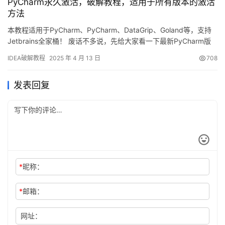
PyCharm永久激活，破解教程，适用于所有版本的激活
截图…
方法
本教程适用于PyCharm、PyCharm、DataGrip、Goland等，支持
Jetbrains全家桶！ 废话不多说，先给大家看一下最新PyCharm版
本的破解截图，可以看到已经成功破解至2099年，激活效果非常
IDEA破解教程
2025 年 4 月 13 日
708
好！ 接下来，我会通过图文方式，详细讲解如何激活PyCharm至
2099年。 无论你使用的是Windows、Mac还是Linux系统，无论你
发表回复
的P…
*
昵称：
*
邮箱：
网址：