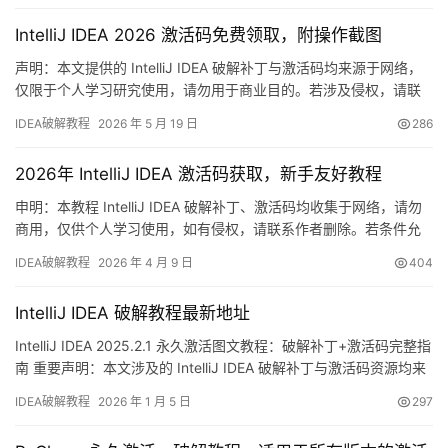
多说，先奉上IDEA 2025.2.1破解成功的实况截图，可以看到授权期
IntelliJ IDEA 2026 激活码免费领取，附操作截图
限已经直达2099年，相当给力！…
声明：本文提供的 IntelliJ IDEA 破解补丁与激活码均来源于网络，
仅限于个人学习研究使用，请勿用于商业目的。若涉及侵权，请联
系作者删除。我们鼓励大家在条件允许的情况下支持正版软件。 话
IDEA破解教程
2026 年 5 月 19 日
286
不多说，先展示一下 IDEA 2025.2.1 版本成功激活后的截图。如图
所示，软件已成功破解，有效期至 2099 年，使用起来非常顺畅！
2026年 IntelliJ IDEA 激活码获取，新手友好教程
接下来，我将通过详细的图文…
申明：本教程 IntelliJ IDEA 破解补丁、激活码均收集于网络，请勿
商用，仅供个人学习使用，如有侵权，请联系作者删除。若条件允
许，希望大家购买正版 ！ IDEA是 JetBrains 推出的开发编辑器，功
IDEA破解教程
2026 年 4 月 9 日
404
能强大，适用于 Windows、Mac 和 Linux 系统。本文将详细介绍如
何通过破解补丁实现永久激活，解锁所有高级功能。 不管你是什么
IntelliJ IDEA 破解教程最新地址
版本、什么…
IntelliJ IDEA 2025.2.1 永久激活图文教程：破解补丁+激活码完整指
南 重要声明：本文涉及的 IntelliJ IDEA 破解补丁与激活码资源均来
源于网络收集，仅限个人学习研究使用，严禁任何商业用途。若涉
IDEA破解教程
2026 年 1 月 5 日
297
及侵权问题，请联系作者删除。条件允许的情况下，强烈建议购买
官方正版授权！ 直奔主题，先展示 IDEA 2025.2.1 破解成功的实测