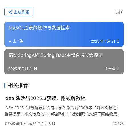
生成海报
0
MySQL之表的操作与数据检索
上一篇
2025 年 7 月 21 日
借助SpringAI在Spring Boot中整合通义大模型
2025 年 7 月 21 日
下一篇
相关推荐
idea 激活码2025.3获取，附破解教程
IDEA 2025.2.1最新破解指南：永久激活到2099年（附图文教程）
重要提示：本文涉及的IDEA破解补丁与激活码均来源于网络收集，
仅限个人学习研究使用，严禁商业用途。如有侵犯权益，请联系管
IDEA破解教程
2026 年 2 月 3 日
578
理员删除。经济条件允许的话，强烈建议购买官方正版授权！ 话不