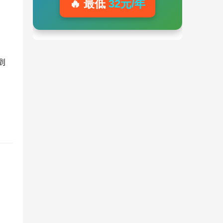
🔥 最低
32元/年
到