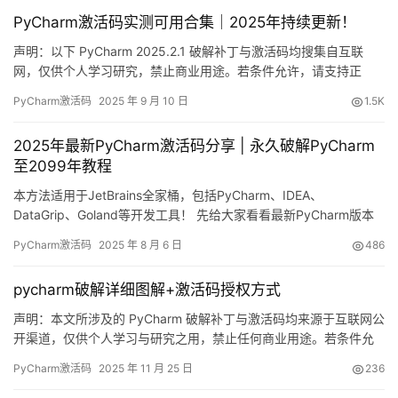
PyCharm激活码实测可用合集｜2025年持续更新！
声明：以下 PyCharm 2025.2.1 破解补丁与激活码均搜集自互联
网，仅供个人学习研究，禁止商业用途。若条件允许，请支持正
版！如有侵权，请联系删除。 先放一张“战绩图”——成功把
PyCharm激活码
2025 年 9 月 10 日
1.5K
PyCharm 续命到 2099 年，爽歪歪！ 下面用图文一步步演示最新
版 PyCharm 的破解流程。 嫌折腾？官方正版全家桶账号低至 32
2025年最新PyCharm激活码分享 | 永久破解PyCharm
元/年，登录即用：https…
至2099年教程
本方法适用于JetBrains全家桶，包括PyCharm、IDEA、
DataGrip、Goland等开发工具！ 先给大家看看最新PyCharm版本
成功破解的截图，有效期直达2099年，简直不要太爽！ 下面我将用
PyCharm激活码
2025 年 8 月 6 日
486
详细的图文教程，手把手教你如何永久激活PyCharm到2099年。
这个方法同样适用于旧版本PyCharm！ 支持Windows/Mac/Linux
pycharm破解详细图解+激活码授权方式
全…
声明：本文所涉及的 PyCharm 破解补丁与激活码均来源于互联网公
开渠道，仅供个人学习与研究之用，禁止任何商业用途。若条件允
许，请支持正版！如有侵权，请联系删除。 话不多说，先放一张“战
PyCharm激活码
2025 年 11 月 25 日
236
果”——PyCharm 2025.2.1 已成功激活到 2099 年，爽到飞起！ 下
面用图文形式，手把手带你搞定最新版 PyCharm 的激活流程。 嫌